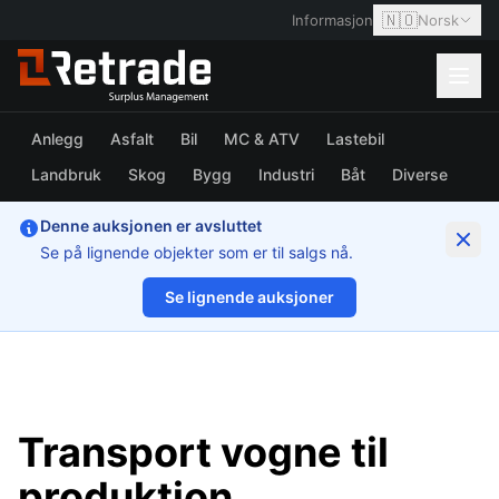
🇳🇴
Informasjon
Norsk
Anlegg
Asfalt
Bil
MC & ATV
Lastebil
Landbruk
Skog
Bygg
Industri
Båt
Diverse
Denne auksjonen er avsluttet
Se på lignende objekter som er til salgs nå.
Se lignende auksjoner
1/11
Transport vogne til
produktion