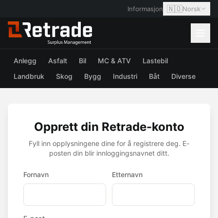
🇳🇴
Informasjon
Norsk
Anlegg
Asfalt
Bil
MC & ATV
Lastebil
Landbruk
Skog
Bygg
Industri
Båt
Diverse
Opprett din Retrade-konto
Fyll inn opplysningene dine for å registrere deg. E-
posten din blir innloggingsnavnet ditt.
Fornavn
Etternavn