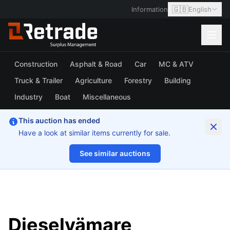
🇬🇧
Information
English
Construction
Asphalt & Road
Car
MC & ATV
Truck & Trailer
Agriculture
Forestry
Building
Industry
Boat
Miscellaneous
This auction has ended
Have a look at similar items currently for sale.
See similar auctions
1/10
Dieselvämare