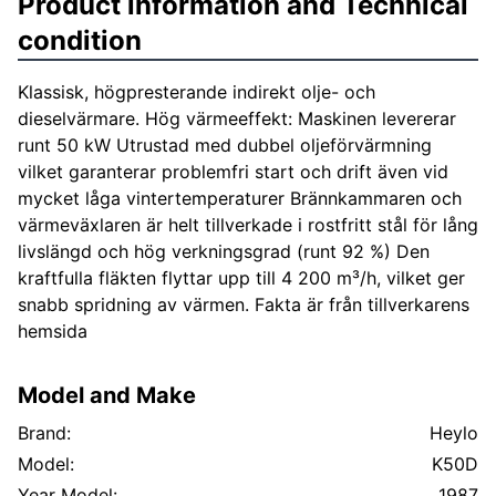
Product information and Technical
condition
Klassisk, högpresterande indirekt olje- och
dieselvärmare. Hög värmeeffekt: Maskinen levererar
runt 50 kW Utrustad med dubbel oljeförvärmning
vilket garanterar problemfri start och drift även vid
mycket låga vintertemperaturer Brännkammaren och
värmeväxlaren är helt tillverkade i rostfritt stål för lång
livslängd och hög verkningsgrad (runt 92 %) Den
kraftfulla fläkten flyttar upp till 4 200 m³/h, vilket ger
snabb spridning av värmen. Fakta är från tillverkarens
hemsida
Model and Make
Brand:
Heylo
Model:
K50D
Year Model:
1987