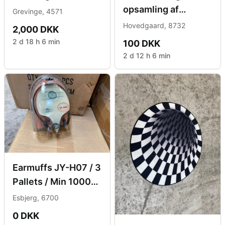
opsamling af
Grevinge, 4571
strøelse -
Hovedgaard, 8732
2,000 DKK
Weidemann fæste
2 d 18 h 6 min
100 DKK
2 d 12 h 6 min
Earmuffs JY-H07 / 3
Pallets / Min 1000
Pcs
Esbjerg, 6700
0 DKK