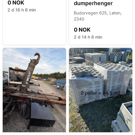
0 NOK
dumperhenger
2 d 16 h 6 min
Budorvegen 625, Løten,
2340
0 NOK
2 d 14 h 6 min