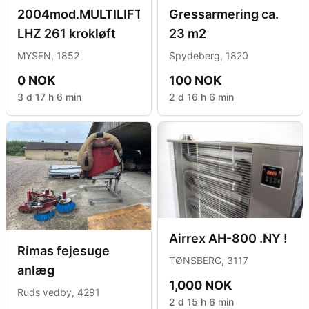
2004mod.MULTILIFT
Gressarmering ca.
LHZ 261 krokløft
23 m2
MYSEN, 1852
Spydeberg, 1820
0 NOK
100 NOK
3 d 17 h 6 min
2 d 16 h 6 min
Airrex AH-800 .NY !
Rimas fejesuge
TØNSBERG, 3117
anlæg
1,000 NOK
Ruds vedby, 4291
2 d 15 h 6 min