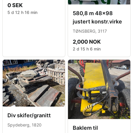
kubikmeter
0 SEK
5 d 12 h 16 min
580,8 m 48x98
justert konstr.virke
TØNSBERG, 3117
2,000 NOK
2 d 15 h 6 min
Div skifer/granitt
Spydeberg, 1820
Baklem til