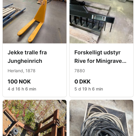
Jekke tralle fra
Forskelligt udstyr
Jungheinrich
Rive for Minigraver
S40 ophæng
Herland, 1878
7880
100 NOK
0 DKK
4 d 16 h 6 min
5 d 19 h 6 min