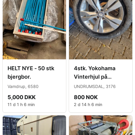
HELT NYE - 50 stk
4stk. Yokohama
bjergbor.
Vinterhjul på
alufelger. Til
Vamdrup, 6580
UNDRUMSDAL, 3176
Mercedes
5,000 DKK
800 NOK
11 d 1 h 6 min
2 d 14 h 6 min