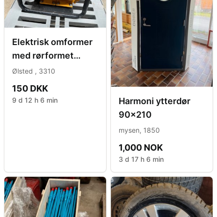
Elektrisk omformer
med rørformet
ramme.
Ølsted , 3310
150 DKK
9 d 12 h 6 min
Harmoni ytterdør
90x210
mysen, 1850
1,000 NOK
3 d 17 h 6 min