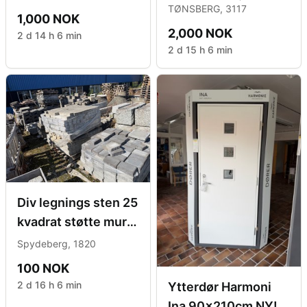
TØNSBERG, 3117
1,000 NOK
2,000 NOK
2 d 14 h 6 min
2 d 15 h 6 min
Div legnings sten 25
kvadrat støtte mur 3
kvadrat
Spydeberg, 1820
100 NOK
2 d 16 h 6 min
Ytterdør Harmoni
Ina 90x210cm NY!