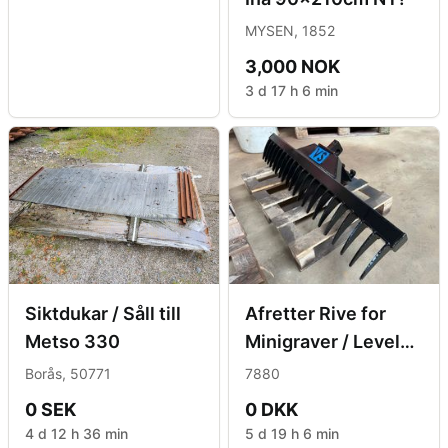
MYSEN, 1852
3,000 NOK
3 d 17 h 6 min
Siktdukar / Såll till
Afretter Rive for
Metso 330
Minigraver / Leveler
Rive for Mini
Borås, 50771
7880
Excavator
0 SEK
0 DKK
4 d 12 h 36 min
5 d 19 h 6 min