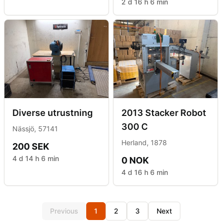
2 d 16 h 6 min
Diverse utrustning
2013 Stacker Robot
300 C
Nässjö, 57141
Herland, 1878
200 SEK
4 d 14 h 6 min
0 NOK
4 d 16 h 6 min
Previous
1
2
3
Next