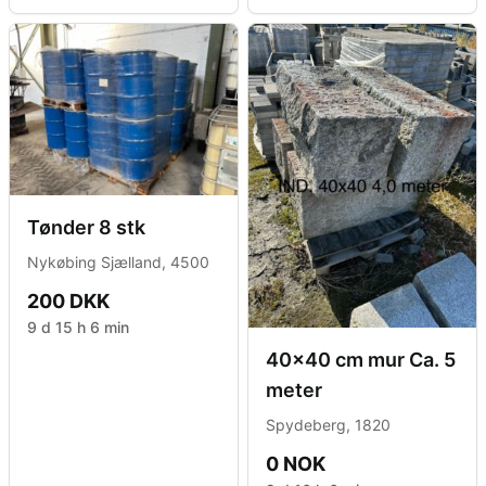
Tønder 8 stk
Nykøbing Sjælland, 4500
200 DKK
9 d 15 h 6 min
40x40 cm mur Ca. 5
meter
Spydeberg, 1820
0 NOK