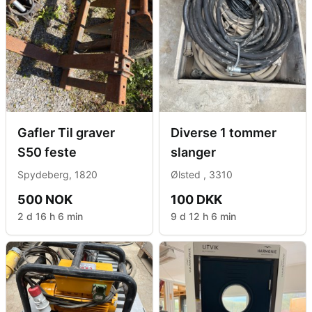
Gafler Til graver
Diverse 1 tommer
S50 feste
slanger
Spydeberg, 1820
Ølsted , 3310
500 NOK
100 DKK
2 d 16 h 6 min
9 d 12 h 6 min