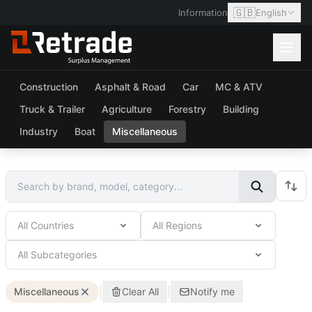
🇬🇧
Information
English
Construction
Asphalt & Road
Car
MC & ATV
Truck & Trailer
Agriculture
Forestry
Building
Industry
Boat
Miscellaneous
All Countries
All Regions
All Subcategories
|
|
Miscellaneous
Clear All
Notify me