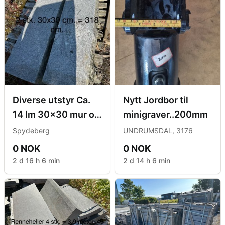
Diverse utstyr Ca.
Nytt Jordbor til
14 lm 30x30 mur og
minigraver..200mm
ca. 9 lm 20x20x mu
Spydeberg
UNDRUMSDAL, 3176
0 NOK
0 NOK
2 d 16 h 6 min
2 d 14 h 6 min