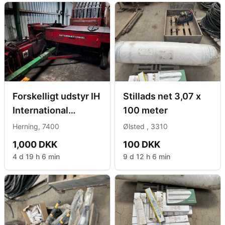
Forskelligt udstyr IH
Stillads net 3,07 x
International
100 meter
Halmpresser
Herning, 7400
Ølsted , 3310
1,000 DKK
100 DKK
4 d 19 h 6 min
9 d 12 h 6 min