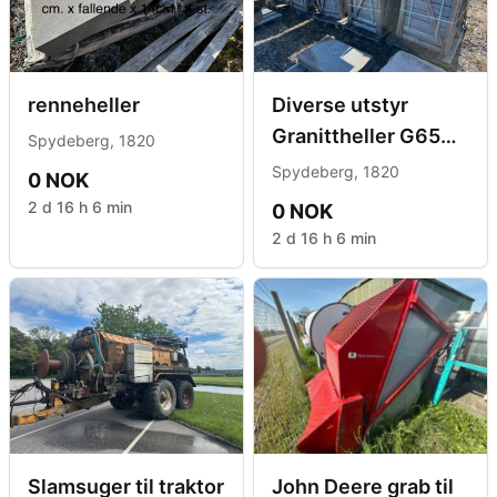
renneheller
Diverse utstyr
Granittheller G654.
Spydeberg, 1820
55 m2. 40,60 og 75
Spydeberg, 1820
0 NOK
cm bredde
2 d 16 h 6 min
0 NOK
2 d 16 h 6 min
Slamsuger til traktor
John Deere grab til