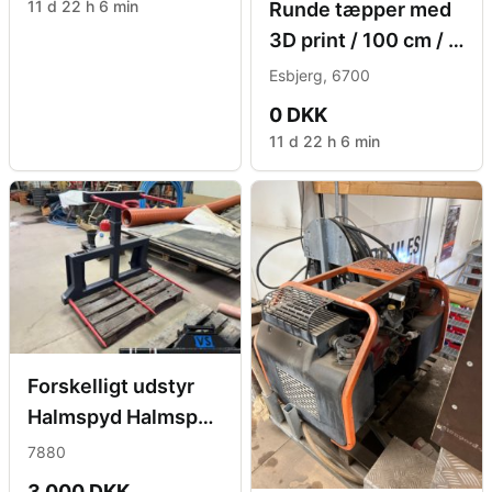
11 d 22 h 6 min
Runde tæpper med
3D print / 100 cm / 2
paller / Ca. 400 stk
Esbjerg, 6700
0 DKK
11 d 22 h 6 min
Forskelligt udstyr
Halmspyd Halmspyd
med euro
7880
beslag/ophæng
3,000 DKK