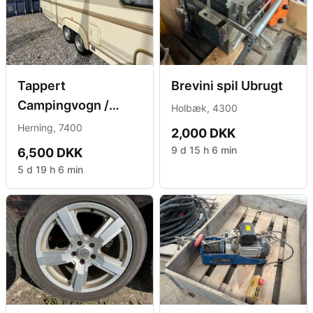
Tappert
Brevini spil Ubrugt
Campingvogn /
Holbæk, 4300
Tappert Caravan
Herning, 7400
2,000 DKK
9 d 15 h 6 min
6,500 DKK
5 d 19 h 6 min