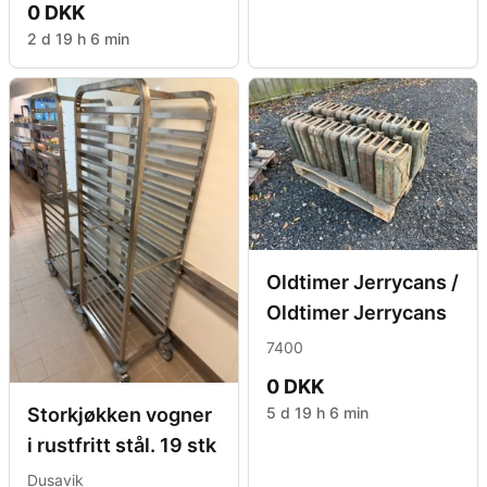
0 DKK
2 d 19 h 6 min
Oldtimer Jerrycans /
Oldtimer Jerrycans
7400
0 DKK
5 d 19 h 6 min
Storkjøkken vogner
i rustfritt stål. 19 stk
Dusavik