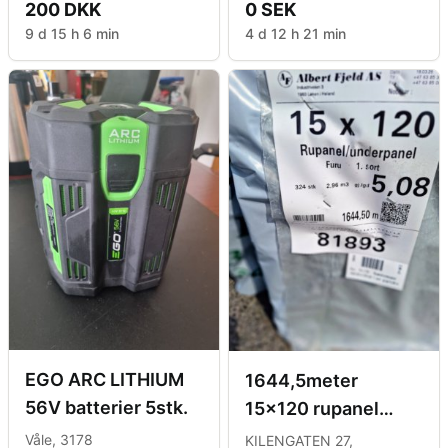
200 DKK
0 SEK
9 d 15 h 6 min
4 d 12 h 21 min
EGO ARC LITHIUM
1644,5meter
56V batterier 5stk.
15x120 rupanel
180m2
Våle, 3178
KILENGATEN 27,