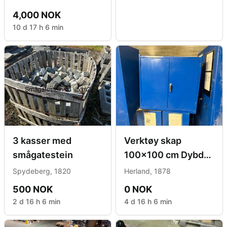
4,000 NOK
10 d 17 h 6 min
3 kasser med
Verktøy skap
smågatestein
100x100 cm Dybde
50
Spydeberg, 1820
Herland, 1878
500 NOK
0 NOK
2 d 16 h 6 min
4 d 16 h 6 min