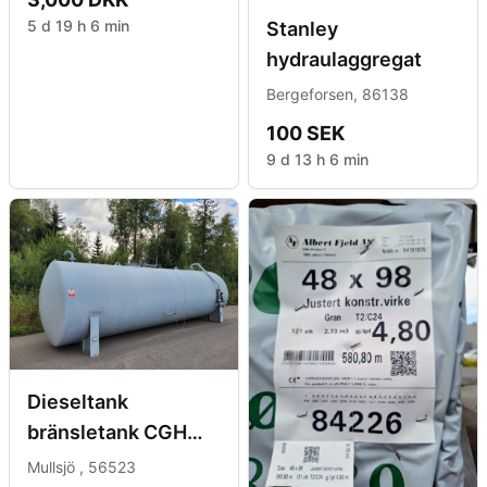
5 d 19 h 6 min
Stanley
hydraulaggregat
Bergeforsen, 86138
100 SEK
9 d 13 h 6 min
Dieseltank
bränsletank CGH
Nordic 40
Mullsjö , 56523