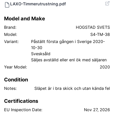
LAXO-Timmerutrustning.pdf
axelavstånd axel 3-4 1910 mm Teknisk tillåten
vikt/axelgrupp 20000 kg Kopplingsavstånd 12496 mm
D-värde koppling 179 kN
Model and Make
Brand:
HOGSTAD SVETS
Model:
S4-TM-38
Variant:
Påställt första gången i Sverige 2020-
10-30
Svesksåld
Säljes avställd eller enl ök med säljaren
Year Model:
2020
Condition
Notes:
Släpet är i bra skick och utan kända fel
Certifications
EU Inspection Date:
Nov 27, 2026