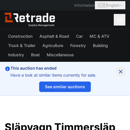
🇬🇧
Information
English
Construction
Asphalt & Road
Car
MC & ATV
Truck & Trailer
Agriculture
Forestry
Building
Industry
Boat
Miscellaneous
This auction has ended
Have a look at similar items currently for sale.
See similar auctions
1/42
Släpvagn Timmersläp