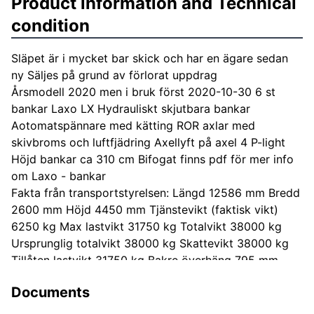
Product information and Technical
condition
Släpet är i mycket bar skick och har en ägare sedan
ny Säljes på grund av förlorat uppdrag
Årsmodell 2020 men i bruk först 2020-10-30 6 st
bankar Laxo LX Hydrauliskt skjutbara bankar
Aotomatspännare med kätting ROR axlar med
skivbroms och luftfjädring Axellyft på axel 4 P-light
Höjd bankar ca 310 cm Bifogat finns pdf för mer info
om Laxo - bankar
Fakta från transportstyrelsen: Längd 12586 mm Bredd
2600 mm Höjd 4450 mm Tjänstevikt (faktisk vikt)
6250 kg Max lastvikt 31750 kg Totalvikt 38000 kg
Ursprunglig totalvikt 38000 kg Skattevikt 38000 kg
Tillåten lastvikt 31750 kg Bakre överhäng 795 mm
Axel - 1 Max axelavstånd axel 1-2 1320 mm Teknisk
Documents
tillåten vikt/axelgrupp 18000 kg Axel - 2 Max
axelavstånd axel 2-3 5260 mm Axel - 3 Max