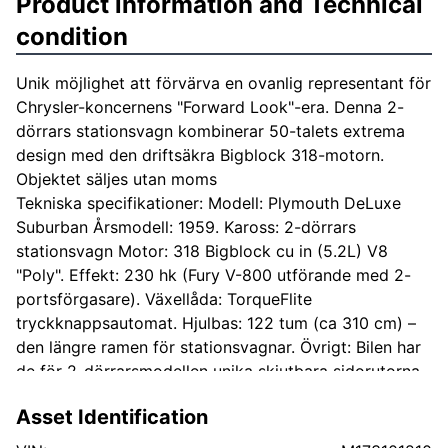
Product information and Technical
condition
Unik möjlighet att förvärva en ovanlig representant för
Chrysler-koncernens "Forward Look"-era. Denna 2-
dörrars stationsvagn kombinerar 50-talets extrema
design med den driftsäkra Bigblock 318-motorn.
Objektet säljes utan moms
Tekniska specifikationer: Modell: Plymouth DeLuxe
Suburban Årsmodell: 1959. Kaross: 2-dörrars
stationsvagn Motor: 318 Bigblock cu in (5.2L) V8
"Poly". Effekt: 230 hk (Fury V-800 utförande med 2-
portsförgasare). Växellåda: TorqueFlite
tryckknappsautomat. Hjulbas: 122 tum (ca 310 cm) –
den längre ramen för stationsvagnar. Övrigt: Bilen har
de för 2-dörrarsmodellen unika skjutbara sidorutorna
bak. En DeLuxe Suburban är en betydligt ovanligare
Asset Identification
syn än de vanliga sedan-modellerna. 1959 var sista
året för de riktigt stora fenorna hos Plymouth, vilket