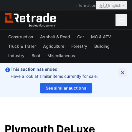
🇬🇧
Information
English
Construction
Asphalt & Road
Car
MC & ATV
Truck & Trailer
Agriculture
Forestry
Building
Industry
Boat
Miscellaneous
This auction has ended
Have a look at similar items currently for sale.
See similar auctions
1/81
Plymouth DeLuxe