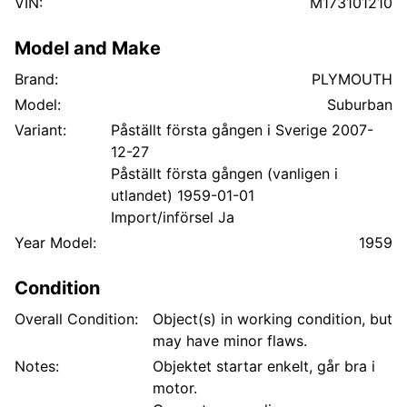
VIN:
M173101210
gör denna bil till en ikonisk samlarbil. Säljes som ett
ärligt objekt/bruksbil Objektsbeskrivningen är
Model and Make
framtagen efter bästa förmåga , ej bindande i detalj
Brand:
PLYMOUTH
Fakta från transportstyrelsen: Fordonsskattepliktigt
Nej Längd 5450 mm Bredd 1980 mm Tjänstevikt
Model:
Suburban
(faktisk vikt) 1830 kg Max lastvikt 430 kg Totalvikt
Variant:
Påställt första gången i Sverige 2007-
2260 kg Ursprunglig totalvikt 2260 kg Skattevikt
12-27
1830 kg
Påställt första gången (vanligen i
utlandet) 1959-01-01
Import/införsel Ja
Year Model:
1959
Condition
Overall Condition:
Object(s) in working condition, but
may have minor flaws.
Notes:
Objektet startar enkelt, går bra i
motor.