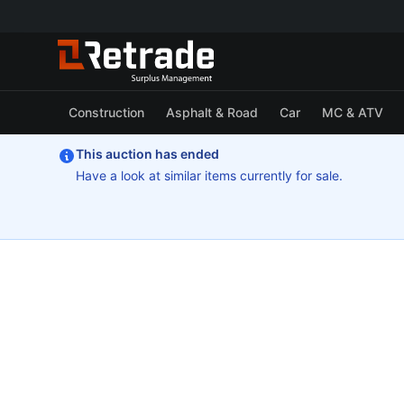
Construction
Asphalt & Road
Car
MC & ATV
This auction has ended
Have a look at similar items currently for sale.