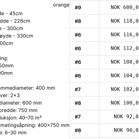
orange
#9
NOK 600,0
de - 45cm
edde - 226cm
#8
NOK 118,0
e - 300cm
#6
NOK 116,0
høyde - 330cm
500cm
#6
NOK 112,0
ing:
#6
NOK 108,0
750mm
400mm
#6
NOK 104,0
tammediameter: 400 mm
#7
NOK 102,0
iver: 2×3
diameter: 600 mm
#8
NOK 100,0
bredde: 750 mm
#7
NOK 92,8
uksjon: 40–70 m³
nnmatingsåpning: 400×750 mm
#8
NOK 90,8
de: 6–30 mm