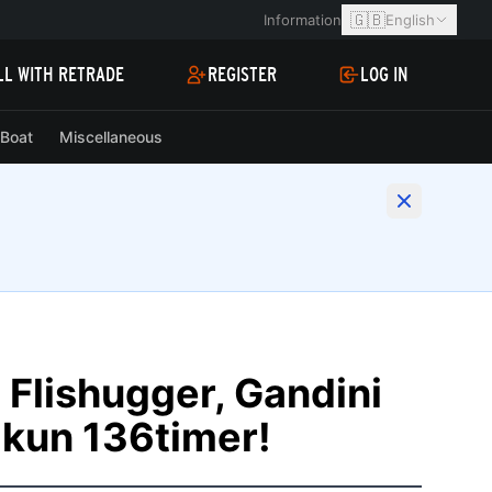
🇬🇧
Information
English
LL WITH RETRADE
REGISTER
LOG IN
Boat
Miscellaneous
Flishugger, Gandini
!kun 136timer!