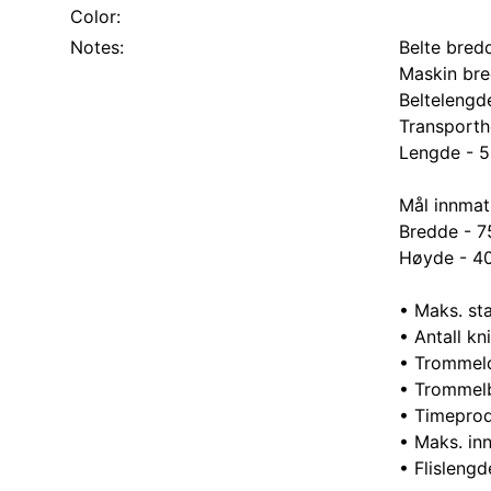
Color:
Notes:
Belte bred
Maskin br
Beltelengd
Transport
Lengde - 
Mål innmat
Bredde - 
Høyde - 
• Maks. s
• Antall kn
• Trommel
• Trommel
• Timeprod
• Maks. i
• Flisleng