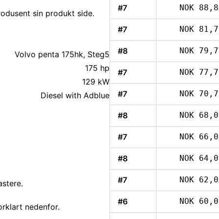
#7
NOK 88,8
rodusent sin produkt side.
#7
NOK 81,7
#8
NOK 79,7
Volvo penta 175hk, Steg5
175 hp
#7
NOK 77,7
129 kW
#7
NOK 70,7
Diesel with Adblue
#8
NOK 68,0
#7
NOK 66,0
#8
NOK 64,0
#7
NOK 62,0
astere.
#6
NOK 60,0
rklart nedenfor.