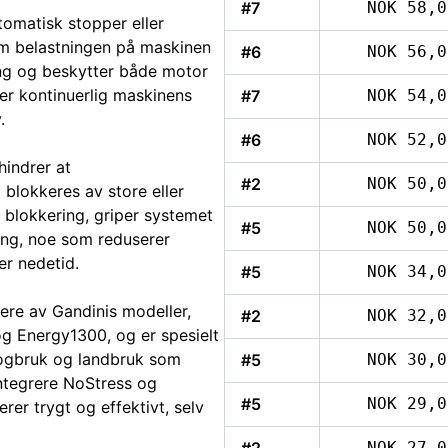
#7
NOK 58,0
tomatisk stopper eller
om belastningen på maskinen
#6
NOK 56,0
ning og beskytter både motor
er kontinuerlig maskinens
#7
NOK 54,0
.
#6
NOK 52,0
hindrer at
#2
NOK 50,0
 blokkeres av store eller
n blokkering, griper systemet
#5
NOK 50,0
ting, noe som reduserer
er nedetid.
#5
NOK 34,0
lere av Gandinis modeller,
#2
NOK 32,0
 Energy1300, og er spesielt
skogbruk og landbruk som
#5
NOK 30,0
integrere NoStress og
#5
NOK 29,0
er trygt og effektivt, selv
NOK 27,0