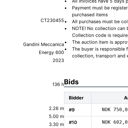
All invoices have 5 days
Payment must be registere
purchased items
CT230455
All purchases must be col
NOTE! No collection can b
Collection code is require
The auction item is appro
Gandini Meccanica
The buyer is responsible 
Energy 600
collection, transport and 
2023
Bids
136 h
Bidder
A
2.26 m
#9
NOK 750,0
5.00 m
#10
NOK 602,0
3.30 m