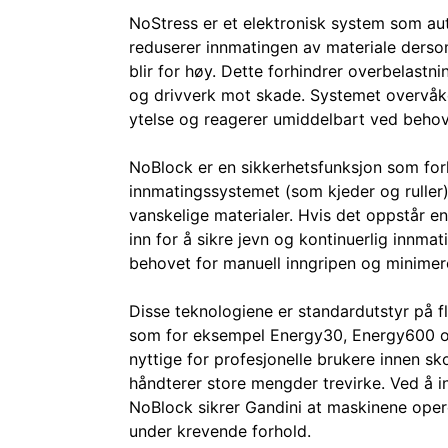
NoStress er et elektronisk system som au
reduserer innmatingen av materiale ders
blir for høy. Dette forhindrer overbelast
og drivverk mot skade. Systemet overvåk
ytelse og reagerer umiddelbart ved behov
NoBlock er en sikkerhetsfunksjon som for
innmatingssystemet (som kjeder og ruller)
vanskelige materialer. Hvis det oppstår e
inn for å sikre jevn og kontinuerlig innma
behovet for manuell inngripen og minimer
Disse teknologiene er standardutstyr på f
som for eksempel Energy30, Energy600 og
nyttige for profesjonelle brukere innen 
håndterer store mengder trevirke. Ved å 
NoBlock sikrer Gandini at maskinene operer
under krevende forhold.