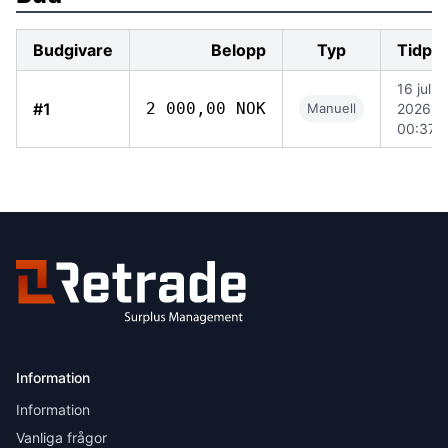
Budgivare
Belopp
Typ
Tidpu
16 juli
#1
2 000,00 NOK
Manuell
2026
00:37
Information
Information
Vanliga frågor