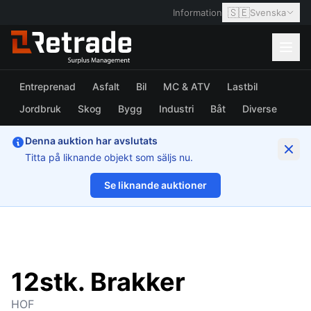
🇸🇪
Information
Svenska
Entreprenad
Asfalt
Bil
MC & ATV
Lastbil
Jordbruk
Skog
Bygg
Industri
Båt
Diverse
Denna auktion har avslutats
Titta på liknande objekt som säljs nu.
Se liknande auktioner
1/2
12stk. Brakker
HOF