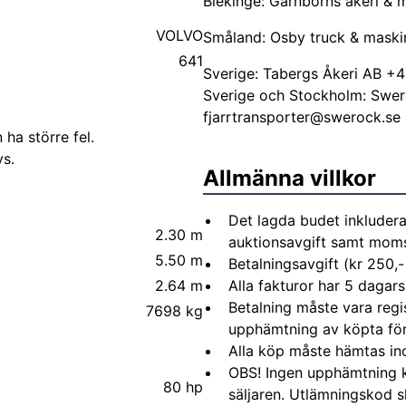
Blekinge: Garnborns åkeri &
VOLVO
Småland: Osby truck & mask
641
Sverige: Tabergs Åkeri AB 
Sverige och Stockholm: Swe
fjarrtransporter@swerock.se
 ha större fel.
s.
Allmänna villkor
Det lagda budet inkludera
2.30 m
auktionsavgift samt moms 
5.50 m
Betalningsavgift (kr 250,-
2.64 m
Alla fakturor har 5 dagars
Betalning måste vara regi
7698 kg
upphämtning av köpta fö
Alla köp måste hämtas in
OBS! Ingen upphämtning 
80 hp
säljaren. Utlämningskod s