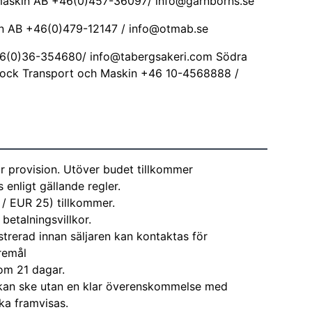
 maskin AB +46(0)457-36097/
info@garnborns.se
in AB +46(0)479-12147 /
info@otmab.se
+46(0)36-354680/
info@tabergsakeri.com
Södra
rock Transport och Maskin +46 10-4568888 /
r provision. Utöver budet tillkommer
enligt gällande regler.
 / EUR 25) tillkommer.
 betalningsvillkor.
strerad innan säljaren kan kontaktas för
remål
om 21 dagar.
kan ske utan en klar överenskommelse med
ka framvisas.