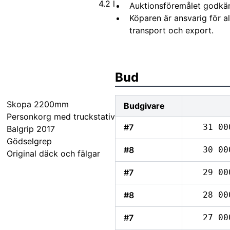
4.2 l
Auktionsföremålet godkä
Köparen är ansvarig för 
transport och export.
Bud
Skopa 2200mm
Budgivare
Personkorg med truckstativ
#7
31 00
Balgrip 2017
Gödselgrep
#8
30 00
Original däck och fälgar
#7
29 00
#8
28 00
#7
27 00