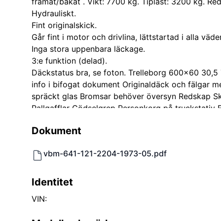
framåt/bakåt . Vikt: 7700 kg. Tiplast: 3200 kg. Re
Hydrauliskt.
Fint originalskick.
Går fint i motor och drivlina, lättstartad i alla väder
Inga stora uppenbara läckage.
3:e funktion (delad).
Däckstatus bra, se foton. Trelleborg 600x60 30,5
info i bifogat dokument Originaldäck och fälgar m
spräckt glas Bromsar behöver översyn Redskap S
Pallgafflar Gödselgrep Personkorg på truckstativ B
Dokument
vbm-641-121-2204-1973-05.pdf
Identitet
VIN: