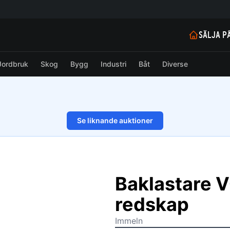
SÄLJA P
Jordbruk
Skog
Bygg
Industri
Båt
Diverse
Se liknande auktioner
1/63
Baklastare 
redskap
Immeln