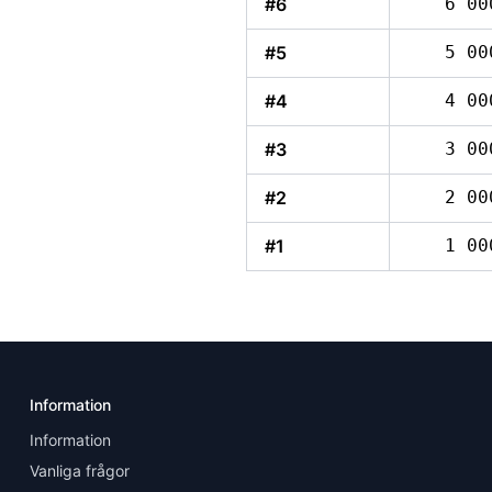
#6
6 00
#5
5 00
#4
4 00
#3
3 00
#2
2 00
#1
1 00
Information
Information
Vanliga frågor