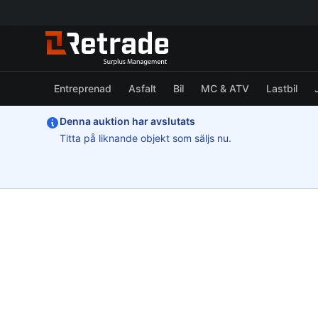
Entreprenad
Asfalt
Bil
MC & ATV
Lastbil
Denna auktion har avslutats
Titta på liknande objekt som säljs nu.