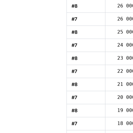
#8
26 00
#7
26 00
#8
25 00
#7
24 00
#8
23 00
#7
22 00
#8
21 00
#7
20 00
#8
19 00
#7
18 00