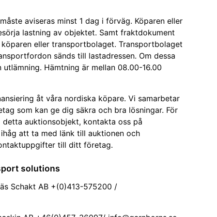
åste aviseras minst 1 dag i förväg. Köparen eller
sörja lastning av objektet. Samt fraktdokument
köparen eller transportbolaget. Transportbolaget
transportfordon sänds till lastadressen. Om dessa
gen utlämning. Hämtning är mellan 08.00-16.00
inansiering åt våra nordiska köpare. Vi samarbetar
etag som kan ge dig säkra och bra lösningar. För
å detta auktionsobjekt, kontakta oss på
ihåg att ta med länk till auktionen och
aktuppgifter till ditt företag.
port solutions
enäs Schakt AB +(0)413-575200 /