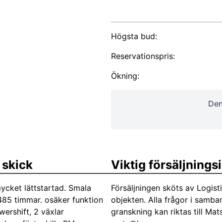
Högsta bud:
Reservationspris:
Ökning:
Den
 skick
Viktig försäljning
mycket lättstartad. Smala
Försäljningen sköts av Logis
 7485 timmar. osäker funktion
objekten. Alla frågor i samb
ershift, 2 växlar
granskning kan riktas till Ma