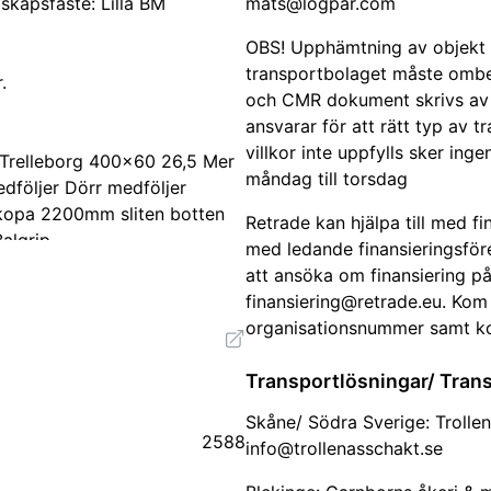
dskapsfäste: Lilla BM
mats@logpar.com
OBS! Upphämtning av objekt m
transportbolaget måste ombe
.
och CMR dokument skrivs av 
ansvarar för att rätt typ av 
villkor inte uppfylls sker in
 Trelleborg 400x60 26,5 Mer
måndag till torsdag
edföljer Dörr medföljer
kopa 2200mm sliten botten
Retrade kan hjälpa till med f
algrip
med ledande finansieringsför
att ansöka om finansiering p
finansiering@retrade.eu
. Kom 
organisationsnummer samt kont
Transportlösningar/ Trans
Skåne/ Södra Sverige: Troll
2588
info@trollenasschakt.se