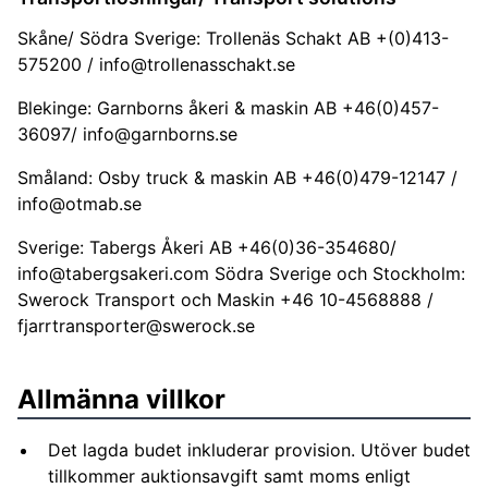
Skåne/ Södra Sverige: Trollenäs Schakt AB +(0)413-
575200 /
info@trollenasschakt.se
Blekinge: Garnborns åkeri & maskin AB +46(0)457-
36097/
info@garnborns.se
Småland: Osby truck & maskin AB +46(0)479-12147 /
info@otmab.se
Sverige: Tabergs Åkeri AB +46(0)36-354680/
info@tabergsakeri.com
Södra Sverige och Stockholm:
Swerock Transport och Maskin +46 10-4568888 /
fjarrtransporter@swerock.se
Allmänna villkor
Det lagda budet inkluderar provision. Utöver budet
tillkommer auktionsavgift samt moms enligt