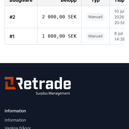
Budgivare
Belopp
Typ
Tidpu
10 juli
#2
2 000,00 SEK
Manuell
2026
20:58
8 juli 2
#1
1 000,00 SEK
Manuell
14:38
Information
Information
Vanliga frågor