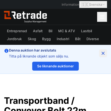
🇸🇪
Information
Svenska
Entreprenad
Asfalt
Bil
MC & ATV
Lastbil
Jordbruk
Skog
Bygg
Industri
Båt
Diverse
Denna auktion har avslutats
Titta på liknande objekt som säljs nu.
Se liknande auktioner
1/11
Transportband /
Conveyer Belt 22m