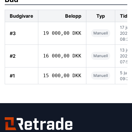
Budgivare
Belopp
Typ
Tidp
17 juli
#3
19 000,00 DKK
Manuell
2026
08:20
13 juli
#2
16 000,00 DKK
Manuell
2026
07:55
5 juli
#1
15 000,00 DKK
Manuell
09:27