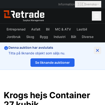
🇸🇪
Information
Svenska
Entreprenad
Asfalt
Bil
MC & ATV
Lastbil
Jordbruk
Skog
Bygg
Industri
Båt
Diverse
Denna auktion har avslutats
Titta på liknande objekt som säljs nu.
Se liknande auktioner
1/9
Krogs hejs Container
27 kubik