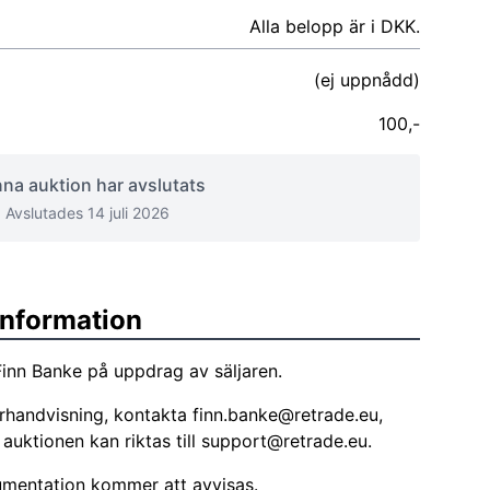
Alla belopp är i DKK.
(ej uppnådd)
100,-
na auktion har avslutats
Avslutades 14 juli 2026
sinformation
inn Banke på uppdrag av säljaren.
örhandvisning, kontakta
finn.banke@retrade.eu
,
uktionen kan riktas till
support@retrade.eu
.
entation kommer att avvisas.