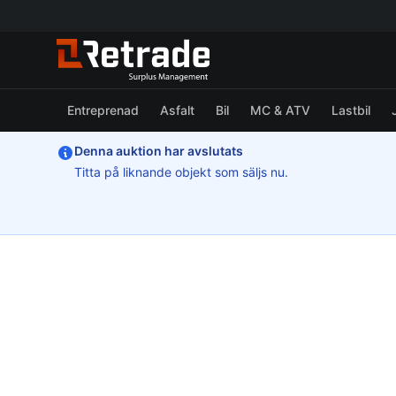
Entreprenad
Asfalt
Bil
MC & ATV
Lastbil
Denna auktion har avslutats
Titta på liknande objekt som säljs nu.