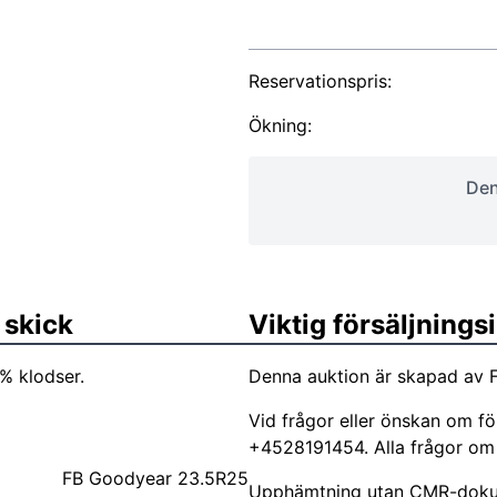
Reservationspris:
Ökning:
Den
 skick
Viktig försäljning
% klodser.
Denna auktion är skapad av F
Vid frågor eller önskan om f
+4528191454. Alla frågor om a
FB Goodyear 23.5R25
Upphämtning utan CMR-dokum