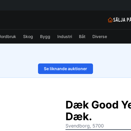
SÄLJA P
Jordbruk
Skog
Bygg
Industri
Båt
Diverse
Se liknande auktioner
1/8
Dæk Good Ye
Dæk.
Svendborg, 5700