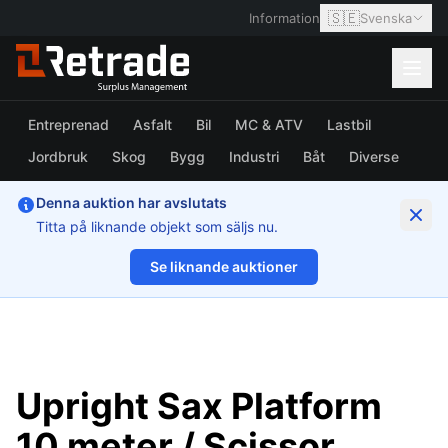
🇸🇪
Information
Svenska
Entreprenad
Asfalt
Bil
MC & ATV
Lastbil
Jordbruk
Skog
Bygg
Industri
Båt
Diverse
Denna auktion har avslutats
Titta på liknande objekt som säljs nu.
Se liknande auktioner
1/16
Upright Sax Platform
10 meter / Scissor