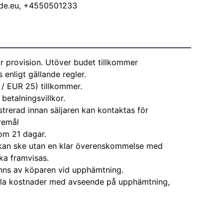
de.eu
, +4550501233
r provision. Utöver budet tillkommer
enligt gällande regler.
 / EUR 25) tillkommer.
 betalningsvillkor.
strerad innan säljaren kan kontaktas för
remål
om 21 dagar.
kan ske utan en klar överenskommelse med
ka framvisas.
nns av köparen vid upphämtning.
alla kostnader med avseende på upphämtning,