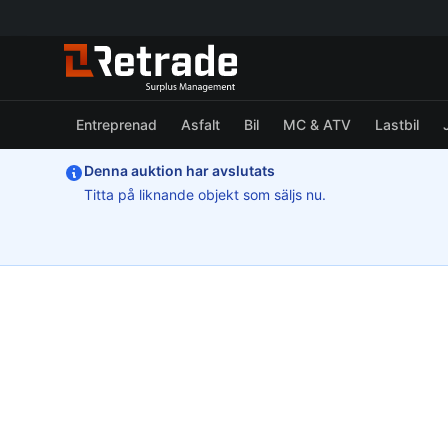
Entreprenad
Asfalt
Bil
MC & ATV
Lastbil
Denna auktion har avslutats
Titta på liknande objekt som säljs nu.