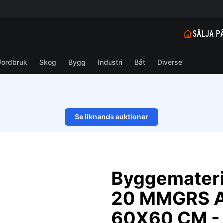
SÄLJA P
Jordbruk
Skog
Bygg
Industri
Båt
Diverse
Se liknande auktioner
1/10
Byggemateri
20 MMGRS AN
60X60 CM -