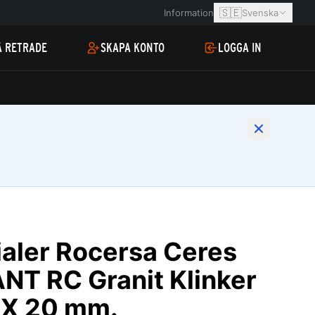
🇸🇪
Information
Svenska
Å RETRADE
SKAPA KONTO
LOGGA IN
aler Rocersa Ceres
T RC Granit Klinker
 X 20 mm.