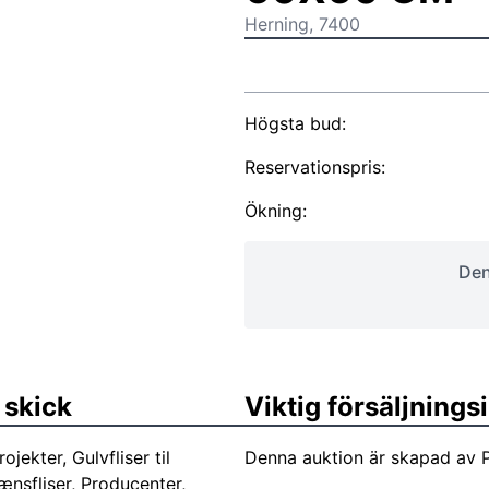
Herning, 7400
Högsta bud:
Reservationspris:
Ökning:
Den
 skick
Viktig försäljning
jekter, Gulvfliser til
Denna auktion är skapad av P
ænsfliser, Producenter,