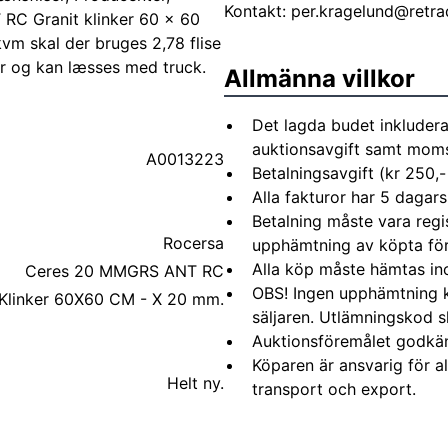
Kontakt:
per.kragelund@retra
C Granit klinker 60 x 60
vm skal der bruges 2,78 flise
er og kan læsses med truck.
Allmänna villkor
Det lagda budet inkludera
auktionsavgift samt moms 
A0013223
Betalningsavgift (kr 250,-
Alla fakturor har 5 dagars
Betalning måste vara regi
Rocersa
upphämtning av köpta fö
Alla köp måste hämtas in
Ceres 20 MMGRS ANT RC
OBS! Ingen upphämtning 
 Klinker 60X60 CM - X 20 mm.
säljaren. Utlämningskod s
Auktionsföremålet godkä
Köparen är ansvarig för 
Helt ny.
transport och export.