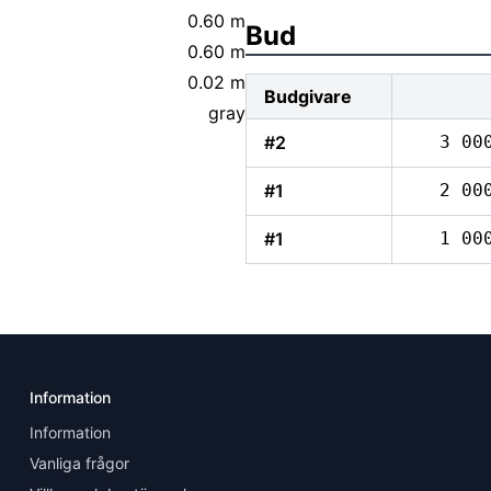
0.60 m
Bud
0.60 m
0.02 m
Budgivare
gray
#2
3 00
#1
2 00
#1
1 00
Information
Information
Vanliga frågor