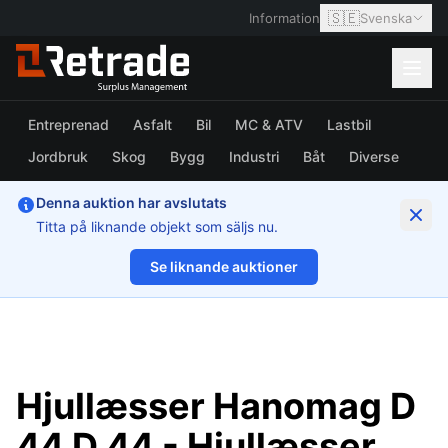
🇸🇪
Information
Svenska
Entreprenad
Asfalt
Bil
MC & ATV
Lastbil
Jordbruk
Skog
Bygg
Industri
Båt
Diverse
Denna auktion har avslutats
Titta på liknande objekt som säljs nu.
Se liknande auktioner
1/56
Hjullæsser Hanomag D
44 D 44 - Hjullæsser