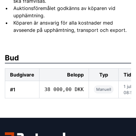
ska framvisas.
Auktionsföremålet godkänns av köparen vid
upphämtning.
Köparen är ansvarig för alla kostnader med
avseende på upphämtning, transport och export.
Bud
Budgivare
Belopp
Typ
Tidp
1 juli
#1
38 000,00 DKK
Manuell
08:59