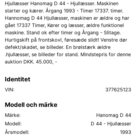
Hjullæsser Hanomag D 44 - Hjullæsser. Maskinen
starter og kærer. Årgang 1993 - Timer 17337. timer.
Hannomag D 44 Hjullæsser, maskinen er ældre og har
gået 17337 Timer, Kører og læsser, ældre funktionel
maskine. Stand ok efter timer og Årgang - Slitage.
Hurtigskift på frontskovl, føresæde slidt! Venstre dør
defekt/skadet, se billeder. En brølstærk ældre
.hjullæsser, se billeder for stand. Mindstepris for denne
auktion DKK. 45.000, -
Identitet
VIN:
377625123
Modell och märke
Märke:
Hanomag D 44
Modell:
D 44 - Hjullæsser
Årsmodell:
1993