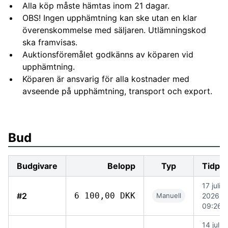
Alla köp måste hämtas inom 21 dagar.
OBS! Ingen upphämtning kan ske utan en klar
överenskommelse med säljaren. Utlämningskod
ska framvisas.
Auktionsföremålet godkänns av köparen vid
upphämtning.
Köparen är ansvarig för alla kostnader med
avseende på upphämtning, transport och export.
Bud
Budgivare
Belopp
Typ
Tidpu
17 juli
#2
6 100,00 DKK
Manuell
2026
09:26
14 juli