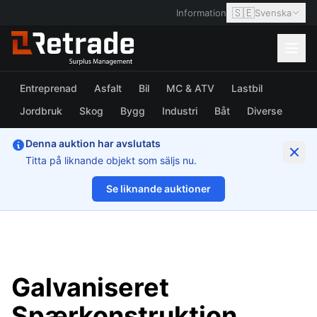
🇸🇪
Information
Svenska
Entreprenad
Asfalt
Bil
MC & ATV
Lastbil
Jordbruk
Skog
Bygg
Industri
Båt
Diverse
Denna auktion har avslutats
Titta på liknande objekt som säljs nu.
Se liknande auktioner
1/14
Galvaniseret
Spærkonstruktion