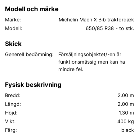
Modell och märke
Märke:
Michelin Mach X Bib traktordæk
Modell:
650/85 R38 - to stk.
Skick
Generell bedömning:
Försäljningsobjektet/-en är
funktionsmässig men kan ha
mindre fel.
Fysisk beskrivning
Bredd:
2.00 m
Längd:
2.00 m
Höjd:
1.30 m
Vikt:
400 kg
Färg:
black