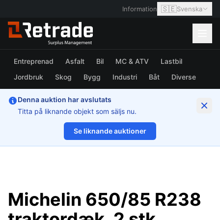
🇸🇪
Information
Svenska
Entreprenad
Asfalt
Bil
MC & ATV
Lastbil
Jordbruk
Skog
Bygg
Industri
Båt
Diverse
Denna auktion har avslutats
Titta på liknande objekt som säljs nu.
Se liknande auktioner
1/18
Michelin 650/85 R238
traktordæk, 2 stk