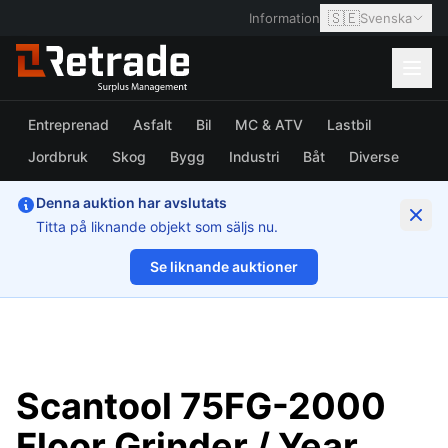
🇸🇪
Information
Svenska
Entreprenad
Asfalt
Bil
MC & ATV
Lastbil
Jordbruk
Skog
Bygg
Industri
Båt
Diverse
Denna auktion har avslutats
Titta på liknande objekt som säljs nu.
Se liknande auktioner
1/32
Scantool 75FG-2000
Floor Grinder / Year