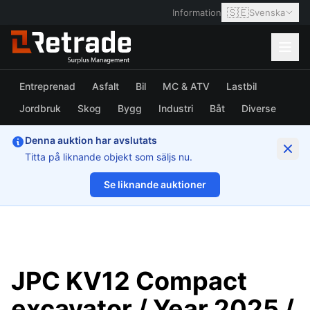
🇸🇪
Information
Svenska
Entreprenad
Asfalt
Bil
MC & ATV
Lastbil
Jordbruk
Skog
Bygg
Industri
Båt
Diverse
Denna auktion har avslutats
Titta på liknande objekt som säljs nu.
Se liknande auktioner
1/61
JPC KV12 Compact
excavator / Year 2025 /