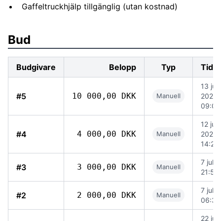
Gaffeltruckhjälp tillgänglig (utan kostnad)
Bud
Budgivare
Belopp
Typ
Tidp
13 juli
#5
10 000,00 DKK
Manuell
2026
09:02
12 juli
#4
4 000,00 DKK
Manuell
2026
14:26
7 juli
#3
3 000,00 DKK
Manuell
21:58
7 juli
#2
2 000,00 DKK
Manuell
06:39
22 jun