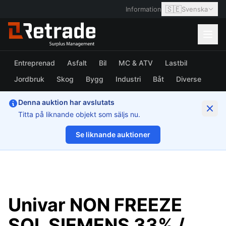
🇸🇪
Information
Svenska
Entreprenad
Asfalt
Bil
MC & ATV
Lastbil
Jordbruk
Skog
Bygg
Industri
Båt
Diverse
Denna auktion har avslutats
Titta på liknande objekt som säljs nu.
Se liknande auktioner
1/7
Univar NON FREEZE
SOL SIEMENS 33% /