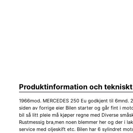
Produktinformation och tekniskt
1966mod. MERCEDES 250 Eu godkjent til 6mnd. 20
siden av forrige eier Bilen starter og går fint i m
bil så litt pleie må kjøper regne med Diverse småsk
Rustmessig bra,men noen blemmer her og der i lakk
service med oljeskift etc. Bilen har 6 sylindret mot