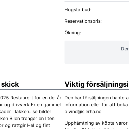
Högsta bud:
Reservationspris:
Ökning:
Den
 skick
Viktig försäljning
25 Restaurert for en del år
Den här försäljningen hanter
otor og drivverk Er en gammel
information eller för att bok
ader i lakken...se bilder
oivind@sierha.no
en Bilen trenger en liten
Upphämtning av köpta varor s
or og rattgir Hel og fint