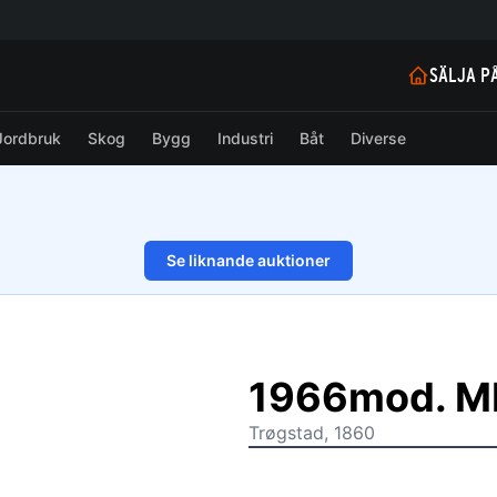
SÄLJA P
Jordbruk
Skog
Bygg
Industri
Båt
Diverse
Se liknande auktioner
1/58
1966mod. M
Trøgstad, 1860