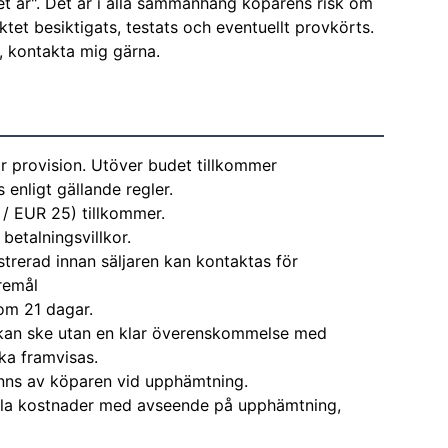
et är". Det är i alla sammanhang köparens risk om
ktet besiktigats, testats och eventuellt provkörts.
e, kontakta mig gärna.
r provision. Utöver budet tillkommer
enligt gällande regler.
 / EUR 25) tillkommer.
 betalningsvillkor.
strerad innan säljaren kan kontaktas för
remål
om 21 dagar.
kan ske utan en klar överenskommelse med
ka framvisas.
nns av köparen vid upphämtning.
alla kostnader med avseende på upphämtning,