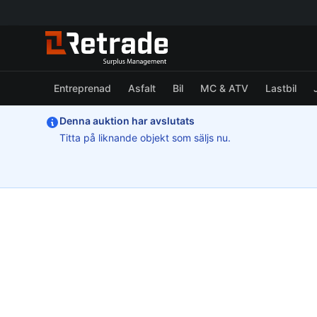
Entreprenad
Asfalt
Bil
MC & ATV
Lastbil
Denna auktion har avslutats
Titta på liknande objekt som säljs nu.