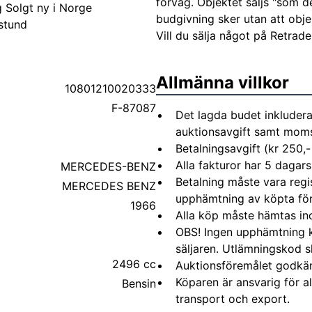
förväg. Objektet säljs "som d
g Solgt ny i Norge
budgivning sker utan att obje
stund
Vill du sälja något på Retrad
Allmänna villkor
10801210020333
F-87087
Det lagda budet inkludera
auktionsavgift samt moms 
Betalningsavgift (kr 250,-
Alla fakturor har 5 dagars
MERCEDES-BENZ
Betalning måste vara regi
MERCEDES BENZ
upphämtning av köpta fö
1966
Alla köp måste hämtas in
OBS! Ingen upphämtning 
säljaren. Utlämningskod s
2496 cc
Auktionsföremålet godkä
Köparen är ansvarig för 
Bensin
transport och export.