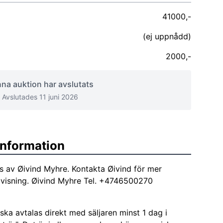
41000,-
(ej uppnådd)
2000,-
na auktion har avslutats
Avslutades 11 juni 2026
sinformation
as av Øivind Myhre. Kontakta Øivind för mer
a visning. Øivind Myhre Tel. +4746500270
ka avtalas direkt med säljaren minst 1 dag i