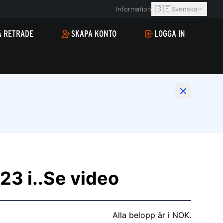
🇸🇪
Information
Svenska
Å RETRADE
SKAPA KONTO
LOGGA IN
3 i..Se video
Alla belopp är i NOK.