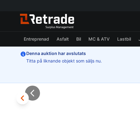
Entreprenad
Asfalt
Bil
MC & ATV
Lastbil
Denna auktion har avslutats
Titta på liknande objekt som säljs nu.