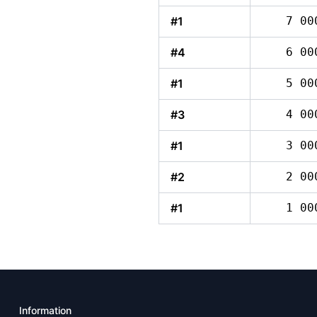
#1
7 00
#4
6 00
#1
5 00
#3
4 00
#1
3 00
#2
2 00
#1
1 00
Information