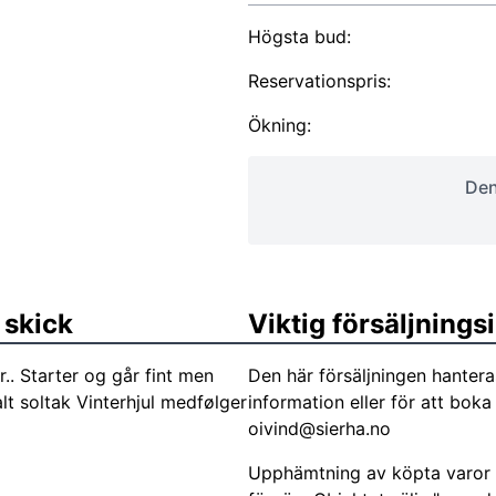
Högsta bud:
Reservationspris:
Ökning:
Den
 skick
Viktig försäljning
r.. Starter og går fint men
Den här försäljningen hanter
 soltak Vinterhjul medfølger
information eller för att bok
oivind@sierha.no
Upphämtning av köpta varor s