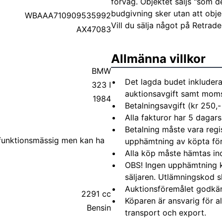
förväg. Objektet säljs "som d
budgivning sker utan att obje
WBAAA710909535992
Vill du sälja något på Retrad
AX47083
Allmänna villkor
BMW
Det lagda budet inkludera
323 I
auktionsavgift samt moms 
1984
Betalningsavgift (kr 250,-
Alla fakturor har 5 dagars
Betalning måste vara regi
 funktionsmässig men kan ha
upphämtning av köpta fö
Alla köp måste hämtas in
OBS! Ingen upphämtning 
säljaren. Utlämningskod s
Auktionsföremålet godkä
2291 cc
Köparen är ansvarig för 
Bensin
transport och export.