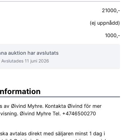
21000,-
(ej uppnådd)
1000,-
na auktion har avslutats
Avslutades 11 juni 2026
sinformation
as av Øivind Myhre. Kontakta Øivind för mer
a visning. Øivind Myhre Tel. +4746500270
ka avtalas direkt med säljaren minst 1 dag i