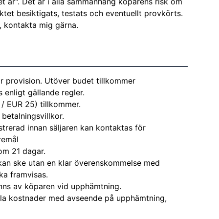
et är". Det är i alla sammanhang köparens risk om
ktet besiktigats, testats och eventuellt provkörts.
e, kontakta mig gärna.
r provision. Utöver budet tillkommer
enligt gällande regler.
 / EUR 25) tillkommer.
 betalningsvillkor.
strerad innan säljaren kan kontaktas för
remål
om 21 dagar.
kan ske utan en klar överenskommelse med
ka framvisas.
nns av köparen vid upphämtning.
alla kostnader med avseende på upphämtning,