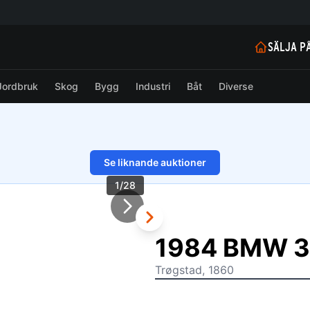
SÄLJA P
Jordbruk
Skog
Bygg
Industri
Båt
Diverse
Se liknande auktioner
1/28
1984 BMW 32
Trøgstad, 1860