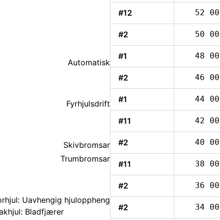
#12
52 00
#2
50 00
#1
48 00
Automatisk
#2
46 00
#1
44 00
Fyrhjulsdrift
#11
42 00
#2
40 00
Skivbromsar
Trumbromsar
#11
38 00
#2
36 00
orhjul: Uavhengig hjuloppheng
#2
34 00
khjul: Bladfjærer