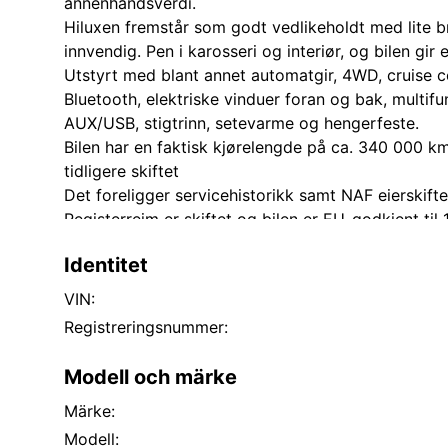
annenhåndsverdi.
Hiluxen fremstår som godt vedlikeholdt med lite b
innvendig. Pen i karosseri og interiør, og bilen gir
Utstyrt med blant annet automatgir, 4WD, cruise c
Bluetooth, elektriske vinduer foran og bak, multifu
AUX/USB, stigtrinn, setevarme og hengerfeste.
Bilen har en faktisk kjørelengde på ca. 340 000 
tidligere skiftet
Det foreligger servicehistorikk samt NAF eierskift
Registerreim er skiftet og bilen er EU-godkjent ti
både sommer og vinterdekk
Identitet
VIN:
Registreringsnummer:
Modell och märke
Märke:
Modell: