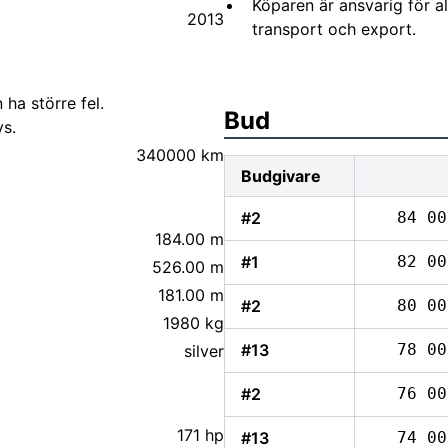
Köparen är ansvarig för 
2013
transport och export.
 ha större fel.
Bud
s.
340000 km
Budgivare
#2
84 00
184.00 m
#1
82 00
526.00 m
181.00 m
#2
80 00
1980 kg
#13
78 00
silver
#2
76 00
171 hp
#13
74 00