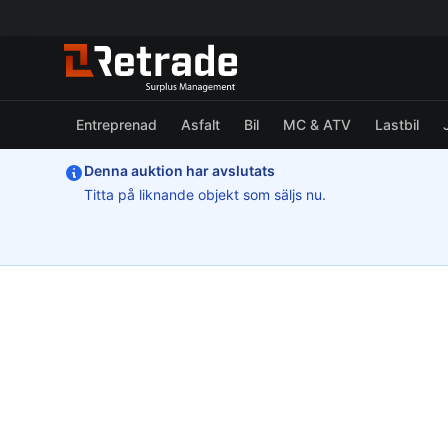
Entreprenad
Asfalt
Bil
MC & ATV
Lastbil
Denna auktion har avslutats
Titta på liknande objekt som säljs nu.