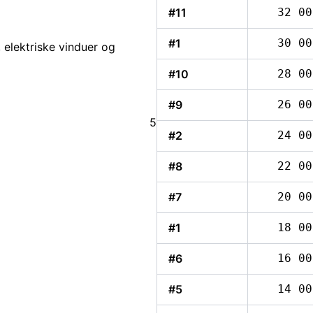
#11
32 00
#1
30 00
, elektriske vinduer og
#10
28 00
#9
26 00
5
#2
24 00
#8
22 00
#7
20 00
#1
18 00
#6
16 00
#5
14 00