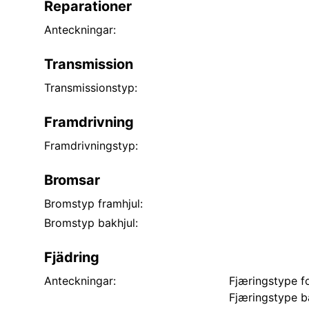
Reparationer
Anteckningar:
Transmission
Transmissionstyp:
Framdrivning
Framdrivningstyp:
Bromsar
Bromstyp framhjul:
Bromstyp bakhjul:
Fjädring
Anteckningar:
Fjæringstype f
Fjæringstype ba