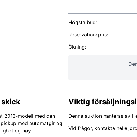
Högsta bud:
Reservationspris:
Ökning:
Den
 skick
Viktig försäljning
at 2013-modell med den
Denna auktion hanteras av He
id pickup med automatgir og
Vid frågor, kontakta
helle.jo
elighet og høy