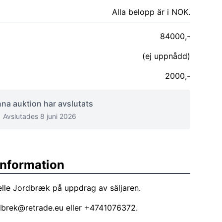
Alla belopp är i NOK.
84000,-
(ej uppnådd)
2000,-
na auktion har avslutats
Avslutades 8 juni 2026
sinformation
lle Jordbræk på uppdrag av säljaren.
rdbrek@retrade.eu
eller +4741076372.