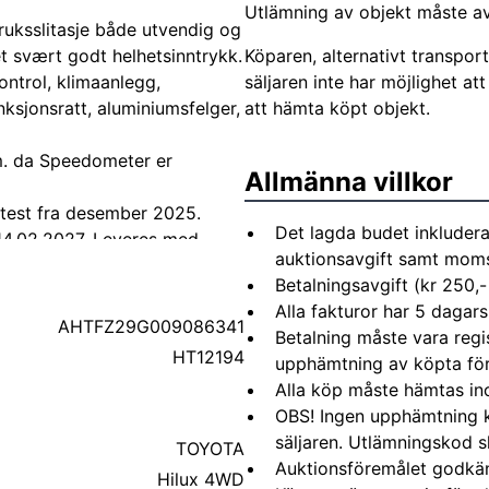
Utlämning av objekt måste avt
ruksslitasje både utvendig og
 et svært godt helhetsinntrykk.
Köparen, alternativt transpor
ontrol, klimaanlegg,
säljaren inte har möjlighet a
nksjonsratt, aluminiumsfelger,
att hämta köpt objekt.
km. da Speedometer er
Allmänna villkor
etest fra desember 2025.
Det lagda budet inkludera
l 14.02.2027. Leveres med
auktionsavgift samt moms 
Betalningsavgift (kr 250,-
Alla fakturor har 5 dagars
AHTFZ29G009086341
Betalning måste vara regi
HT12194
upphämtning av köpta fö
Alla köp måste hämtas in
OBS! Ingen upphämtning 
säljaren. Utlämningskod s
TOYOTA
Auktionsföremålet godkä
Hilux 4WD