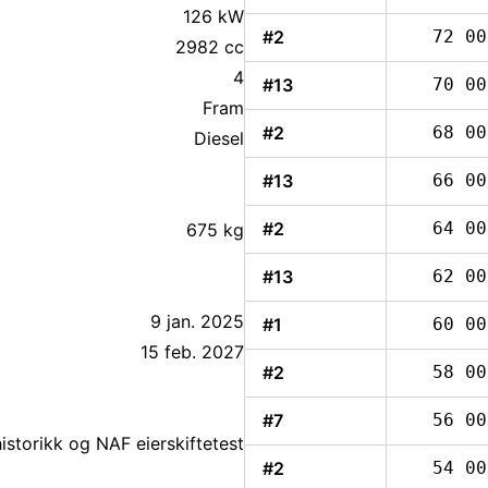
126 kW
#2
72 00
2982 cc
4
#13
70 00
Fram
#2
68 00
Diesel
#13
66 00
#2
64 00
675 kg
#13
62 00
9 jan. 2025
#1
60 00
15 feb. 2027
#2
58 00
#7
56 00
storikk og NAF eierskiftetest
#2
54 00