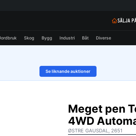
SÄLJA P
Jordbruk
Skog
Bygg
Industri
Båt
Diverse
Se liknande auktioner
1/16
Meget pen T
4WD Autom
ØSTRE GAUSDAL, 2651