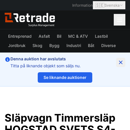
🇸🇪
Information
Svenska
Entreprenad
Asfalt
Bil
MC & ATV
Lastbil
Jordbruk
Skog
Bygg
Industri
Båt
Diverse
Denna auktion har avslutats
Titta på liknande objekt som säljs nu.
Se liknande auktioner
1/42
Släpvagn Timmersläp
HOGSTAD SVETS S4-