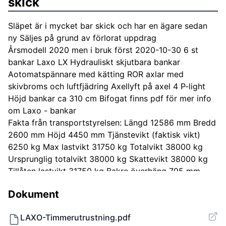
skick
Släpet är i mycket bar skick och har en ägare sedan
ny Säljes på grund av förlorat uppdrag
Årsmodell 2020 men i bruk först 2020-10-30 6 st
bankar Laxo LX Hydrauliskt skjutbara bankar
Aotomatspännare med kätting ROR axlar med
skivbroms och luftfjädring Axellyft på axel 4 P-light
Höjd bankar ca 310 cm Bifogat finns pdf för mer info
om Laxo - bankar
Fakta från transportstyrelsen: Längd 12586 mm Bredd
2600 mm Höjd 4450 mm Tjänstevikt (faktisk vikt)
6250 kg Max lastvikt 31750 kg Totalvikt 38000 kg
Ursprunglig totalvikt 38000 kg Skattevikt 38000 kg
Tillåten lastvikt 31750 kg Bakre överhäng 795 mm
Axel - 1 Max axelavstånd axel 1-2 1320 mm Teknisk
Dokument
tillåten vikt/axelgrupp 18000 kg Axel - 2 Max
axelavstånd axel 2-3 5260 mm Axel - 3 Max
LAXO-Timmerutrustning.pdf
axelavstånd axel 3-4 1910 mm Teknisk tillåten