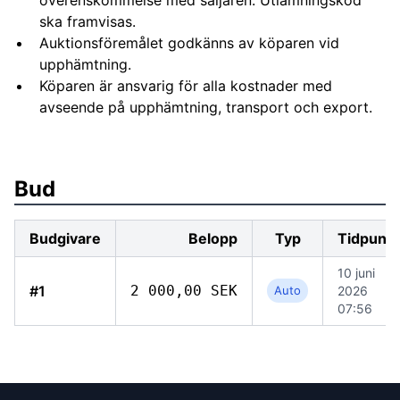
överenskommelse med säljaren. Utlämningskod
ska framvisas.
Auktionsföremålet godkänns av köparen vid
upphämtning.
Köparen är ansvarig för alla kostnader med
avseende på upphämtning, transport och export.
Bud
Budgivare
Belopp
Typ
Tidpunkt
10 juni
#1
2 000,00 SEK
Auto
2026
07:56