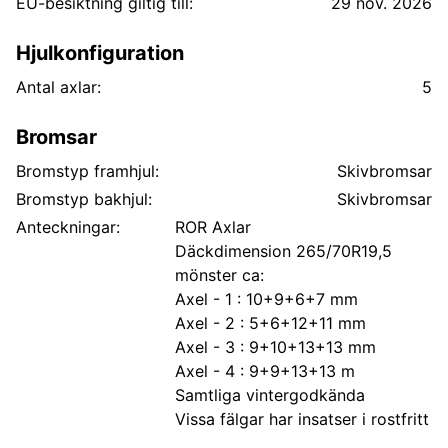
EU-besiktning giltig till:
29 nov. 2026
Hjulkonfiguration
Antal axlar:
5
Bromsar
Bromstyp framhjul:
Skivbromsar
Bromstyp bakhjul:
Skivbromsar
Anteckningar:
ROR Axlar
Däckdimension 265/70R19,5
mönster ca:
Axel - 1 : 10+9+6+7 mm
Axel - 2 : 5+6+12+11 mm
Axel - 3 : 9+10+13+13 mm
Axel - 4 : 9+9+13+13 m
Samtliga vintergodkända
Vissa fälgar har insatser i rostfritt