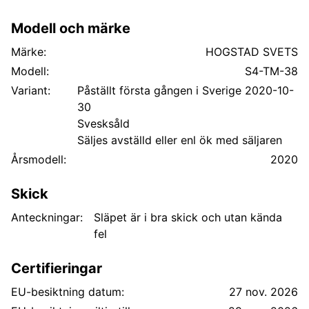
vikt/axelgrupp 20000 kg Kopplingsavstånd 12496 mm
D-värde koppling 179 kN
Modell och märke
Märke:
HOGSTAD SVETS
Modell:
S4-TM-38
Variant:
Påställt första gången i Sverige 2020-10-
30
Svesksåld
Säljes avställd eller enl ök med säljaren
Årsmodell:
2020
Skick
Anteckningar:
Släpet är i bra skick och utan kända
fel
Certifieringar
EU-besiktning datum:
27 nov. 2026