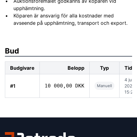
Auktionsföremålet godkänns av köparen vid
upphämtning.
Köparen är ansvarig för alla kostnader med
avseende på upphämtning, transport och export.
Bud
Budgivare
Belopp
Typ
Tidp
4 juni
#1
10 000,00 DKK
Manuell
2026
15:21