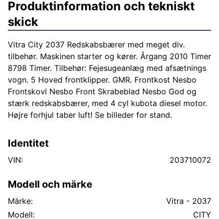
Produktinformation och tekniskt
skick
Vitra City 2037 Redskabsbærer med meget div.
tilbehør. Maskinen starter og kører. Årgang 2010 Timer
8798 Timer. Tilbehør: Fejesugeanlæg med afsætnings
vogn. 5 Hoved frontklipper. GMR. Frontkost Nesbo
Frontskovl Nesbo Front Skrabeblad Nesbo God og
stærk redskabsbærer, med 4 cyl kubota diesel motor.
Højre forhjul taber luft! Se billeder for stand.
Identitet
VIN:
203710072
Modell och märke
Märke:
Vitra - 2037
Modell:
CITY