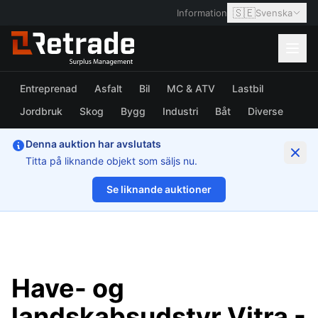
🇸🇪
Information
Svenska
Entreprenad
Asfalt
Bil
MC & ATV
Lastbil
Jordbruk
Skog
Bygg
Industri
Båt
Diverse
Denna auktion har avslutats
Titta på liknande objekt som säljs nu.
Se liknande auktioner
1/58
Have- og
landskabsudstyr Vitra -