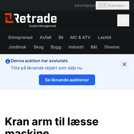
🇸🇪
Information
Svenska
Entreprenad
Asfalt
Bil
MC & ATV
Lastbil
Jordbruk
Skog
Bygg
Industri
Båt
Diverse
Denna auktion har avslutats
Titta på liknande objekt som säljs nu.
Se liknande auktioner
1/4
Kran arm til læsse
maskine