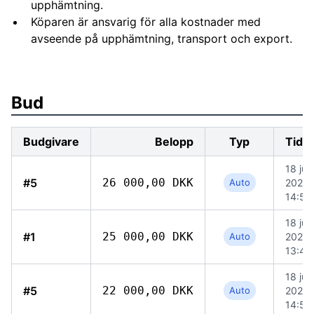
upphämtning.
Köparen är ansvarig för alla kostnader med
avseende på upphämtning, transport och export.
Bud
Budgivare
Belopp
Typ
Tidp
18 jun
#5
26 000,00 DKK
Auto
2026
14:59
18 jun
#1
25 000,00 DKK
Auto
2026
13:48
18 jun
#5
22 000,00 DKK
Auto
2026
14:59