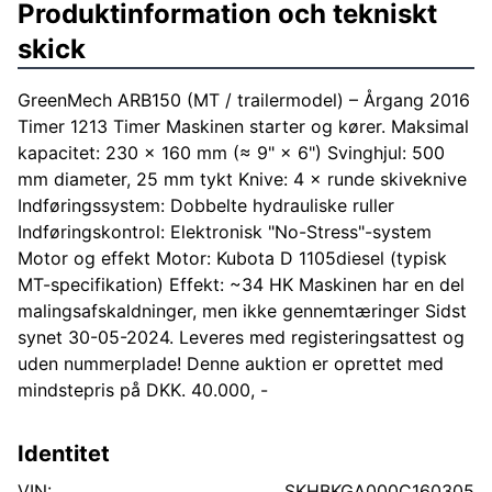
Produktinformation och tekniskt
skick
GreenMech ARB150 (MT / trailermodel) – Årgang 2016
Timer 1213 Timer Maskinen starter og kører. Maksimal
kapacitet: 230 × 160 mm (≈ 9" × 6") Svinghjul: 500
mm diameter, 25 mm tykt Knive: 4 × runde skiveknive
Indføringssystem: Dobbelte hydrauliske ruller
Indføringskontrol: Elektronisk "No-Stress"-system
Motor og effekt Motor: Kubota D 1105diesel (typisk
MT-specifikation) Effekt: ~34 HK Maskinen har en del
malingsafskaldninger, men ikke gennemtæringer Sidst
synet 30-05-2024. Leveres med registeringsattest og
uden nummerplade! Denne auktion er oprettet med
mindstepris på DKK. 40.000, -
Identitet
VIN:
SKHBKGA000C160305