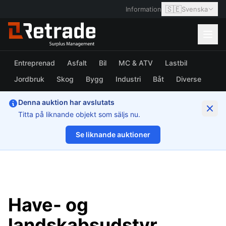
🇸🇪
Information
Svenska
Entreprenad
Asfalt
Bil
MC & ATV
Lastbil
Jordbruk
Skog
Bygg
Industri
Båt
Diverse
Denna auktion har avslutats
Titta på liknande objekt som säljs nu.
Se liknande auktioner
1/18
Have- og
landskabsudstyr