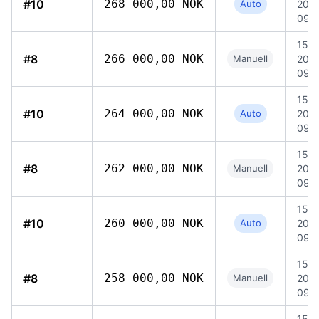
#10
268 000,00 NOK
Auto
202
09:
15 ju
#8
266 000,00 NOK
Manuell
202
09:
15 ju
#10
264 000,00 NOK
Auto
202
09:
15 ju
#8
262 000,00 NOK
Manuell
202
09:
15 ju
#10
260 000,00 NOK
Auto
202
09:
15 ju
#8
258 000,00 NOK
Manuell
202
09:
15 ju