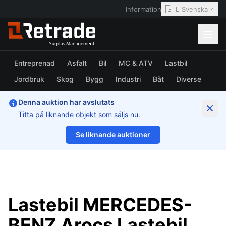
🇸🇪
Information
Svenska
Entreprenad
Asfalt
Bil
MC & ATV
Lastbil
Jordbruk
Skog
Bygg
Industri
Båt
Diverse
Denna auktion har avslutats
Titta på liknande objekt som säljs nu.
Se liknande auktioner
1/17
Lastebil MERCEDES-
BENZ Arocs Lastebil