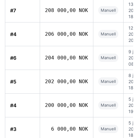
13 ju
#7
208 000,00 NOK
Manuell
202
18:5
12 ju
#4
206 000,00 NOK
Manuell
202
20:
9 jun
#6
204 000,00 NOK
Manuell
202
08:
8 jun
#5
202 000,00 NOK
Manuell
202
18:3
5 jun
#4
200 000,00 NOK
Manuell
202
19:4
5 jun
#3
6 000,00 NOK
Manuell
202
18:3