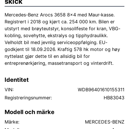
skick
Mercedes-Benz Arocs 3658 8x4 med Maur-kasse.
Registrert i 2018 og kjørt ca. 254 000 km. Bilen er
utstyrt med brøyteutstyr, konsollfeste for kran, VBG-
kobling, sovehytte, ekstralys og tipphydraulikk.
Velholdt bil med jevnlig serviceoppfølging. EU-
godkjent til 18.09.2026. Kraftig 578 hk motor og høy
nyttelast gjør dette til en allsidig bil for
entreprenørkjøring, massetransport og vinterdrift.
Identitet
VIN:
WDB96401610155311
Registreringsnummer:
HB83043
Modell och märke
Märke:
MERCEDES-BENZ