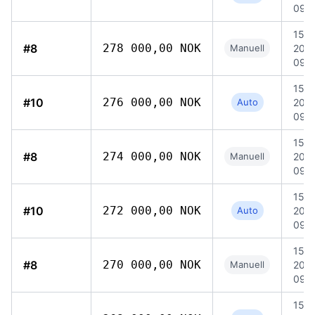
09:
15 ju
#8
278 000,00 NOK
Manuell
202
09:
15 ju
#10
276 000,00 NOK
Auto
202
09:
15 ju
#8
274 000,00 NOK
Manuell
202
09:
15 ju
#10
272 000,00 NOK
Auto
202
09:
15 ju
#8
270 000,00 NOK
Manuell
202
09:
15 ju