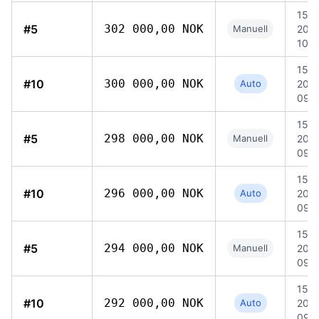
15 ju
#5
302 000,00 NOK
Manuell
202
10:0
15 ju
#10
300 000,00 NOK
Auto
202
09:
15 ju
#5
298 000,00 NOK
Manuell
202
09:
15 ju
#10
296 000,00 NOK
Auto
202
09:
15 ju
#5
294 000,00 NOK
Manuell
202
09:
15 ju
#10
292 000,00 NOK
Auto
202
09: