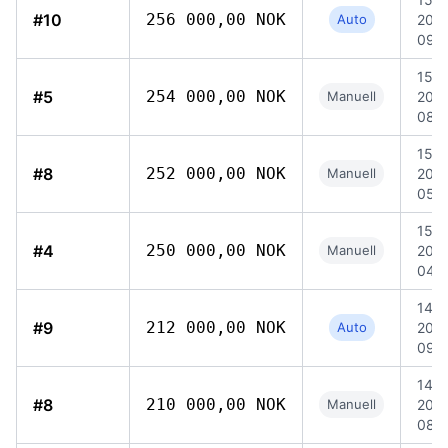
#10
256 000,00 NOK
Auto
202
09:
15 ju
#5
254 000,00 NOK
Manuell
202
08:3
15 ju
#8
252 000,00 NOK
Manuell
202
05:
15 ju
#4
250 000,00 NOK
Manuell
202
04:1
14 ju
#9
212 000,00 NOK
Auto
202
09:
14 ju
#8
210 000,00 NOK
Manuell
202
08:3