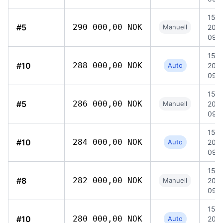
15 ju
#5
290 000,00 NOK
Manuell
202
09:
15 ju
#10
288 000,00 NOK
Auto
202
09:
15 ju
#5
286 000,00 NOK
Manuell
202
09:
15 ju
#10
284 000,00 NOK
Auto
202
09:
15 ju
#8
282 000,00 NOK
Manuell
202
09:
15 ju
#10
280 000,00 NOK
Auto
202