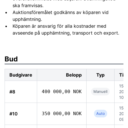
ska framvisas.
Auktionsföremålet godkänns av köparen vid
upphämtning.
Köparen är ansvarig för alla kostnader med
avseende på upphämtning, transport och export.
Bud
Budgivare
Belopp
Typ
Tid
15 ju
#8
400 000,00 NOK
Manuell
202
10:0
15 ju
#10
350 000,00 NOK
Auto
202
09: