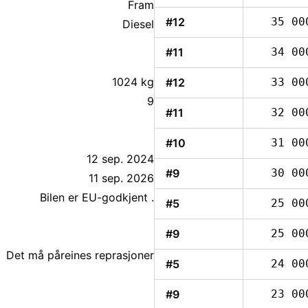
Fram
#12
35 00
Diesel
#11
34 00
1024 kg
#12
33 00
9
#11
32 00
#10
31 00
12 sep. 2024
#9
30 00
11 sep. 2026
#5
25 00
#9
25 00
Det må påreines reprasjoner
#5
24 00
#9
23 00