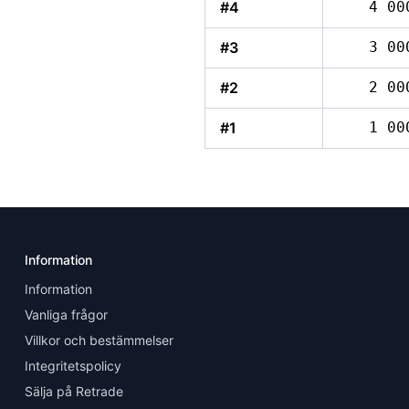
#4
4 00
#3
3 00
#2
2 00
#1
1 00
Information
Information
Vanliga frågor
Villkor och bestämmelser
Integritetspolicy
Sälja på Retrade