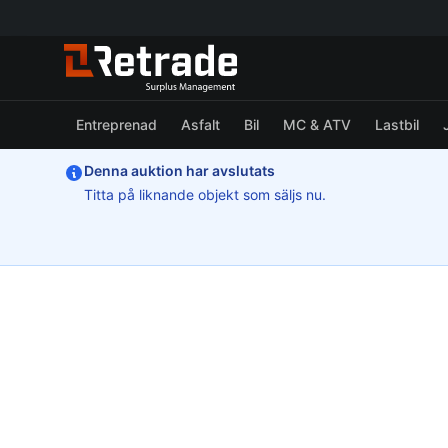
Entreprenad
Asfalt
Bil
MC & ATV
Lastbil
Denna auktion har avslutats
Titta på liknande objekt som säljs nu.