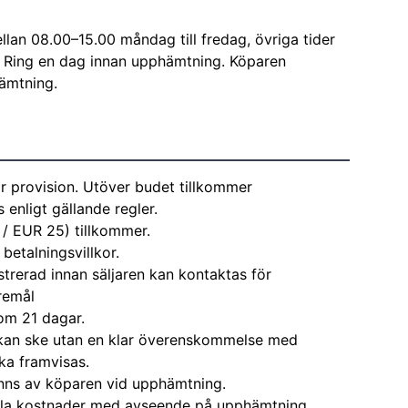
lan 08.00–15.00 måndag till fredag, övriga tider
 Ring en dag innan upphämtning. Köparen
hämtning.
r provision. Utöver budet tillkommer
enligt gällande regler.
 / EUR 25) tillkommer.
 betalningsvillkor.
strerad innan säljaren kan kontaktas för
remål
om 21 dagar.
kan ske utan en klar överenskommelse med
ka framvisas.
nns av köparen vid upphämtning.
alla kostnader med avseende på upphämtning,