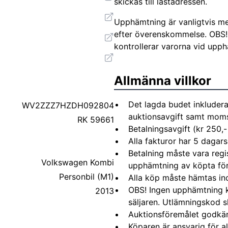
skickas till lastadressen.
Upphämtning är vanligtvis mel
efter överenskommelse. OBS!
kontrollerar varorna vid upp
Allmänna villkor
Det lagda budet inkludera
WV2ZZZ7HZDH092804
auktionsavgift samt moms 
RK 59661
Betalningsavgift (kr 250,-
Alla fakturor har 5 dagars
Betalning måste vara regi
Volkswagen Kombi
upphämtning av köpta fö
Personbil (M1)
Alla köp måste hämtas in
OBS! Ingen upphämtning 
2013
säljaren. Utlämningskod s
Auktionsföremålet godkä
Köparen är ansvarig för 