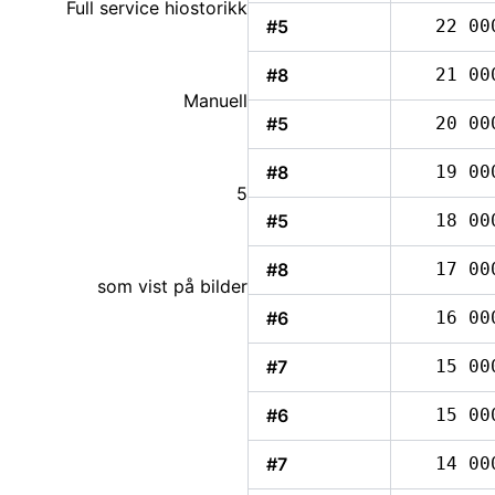
Full service hiostorikk
#5
22 00
#8
21 00
Manuell
#5
20 00
#8
19 00
5
#5
18 00
#8
17 00
som vist på bilder
#6
16 00
#7
15 00
#6
15 00
#7
14 00