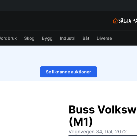
SÄLJA P
Jordbruk
Skog
Bygg
Industri
Båt
Diverse
Se liknande auktioner
1/17
Buss Volksw
(M1)
Vognvegen 34, Dal, 2072