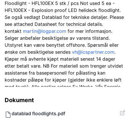
Floodlight - HFL100EX 5 stk / pcs Not used 5 ea -
HFL100EX - Explosion proof LED helideck floodlight.
Se også vedlagt Datablad for tekniske detaljer. Please
see attached Datasheet for technical details.
kontakt
martin@logpar.com
for mer informasjon.
Selger anbefaler besiktigelse av varens tilstand.
Utstyret kan være benyttet offshore. Spørsmål eller
ønske om besiktigelse sendes
vh@icspartner.com
.
Kjøper må avhente kjøpt materiell senest 14 dager
etter betalt vare. NB For materiell som trenger utvidet
assistanse fra basepersonell for pålasting kan
kostnader påløpe for kjøper (gjelder ikke enklere løft
med truck). Alle partier selges Ex.Works. Vår Energis
materiell ligger på tollager, og må etter salg fortolles
Dokument
inn i Norge. Dette utføres av Retrade sammen med Vår
Energi sin speditør. Dette medfører hverken kostnader
datablad floodlights.pdf
eller oppgaver for kjøper. Materiellet blir ikke utlevert
før fortollingen har funnet sted.