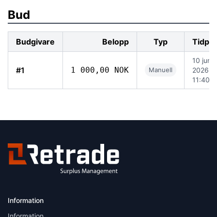
Bud
Budgivare
Belopp
Typ
Tidpu
10 juni
#1
1 000,00 NOK
Manuell
2026
11:40
Information
Information