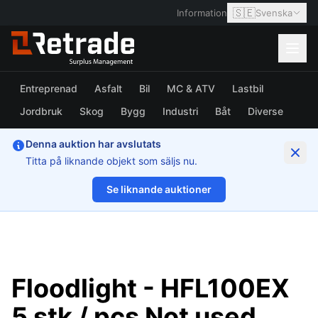
🇸🇪
Information
Svenska
Entreprenad
Asfalt
Bil
MC & ATV
Lastbil
Jordbruk
Skog
Bygg
Industri
Båt
Diverse
Denna auktion har avslutats
Titta på liknande objekt som säljs nu.
Se liknande auktioner
1/3
Floodlight - HFL100EX
5 stk / pcs Not used