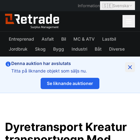
🇸🇪
Information
Svenska
Entreprenad
Asfalt
Bil
MC & ATV
Lastbil
Jordbruk
Skog
Bygg
Industri
Båt
Diverse
Denna auktion har avslutats
Titta på liknande objekt som säljs nu.
Se liknande auktioner
1/19
Dyretransport Kreatur
transportvogn Med