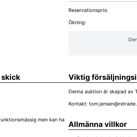
Reservationspris:
Ökning:
Den
 skick
Viktig försäljning
Denna auktion är skapad av 
Kontakt:
tom.jensen@retrade
 funktionsmässig men kan ha
Allmänna villkor