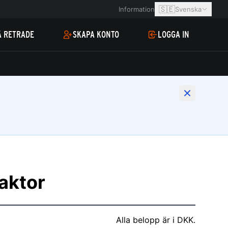
🇸🇪
Information
Svenska
Å RETRADE
SKAPA KONTO
LOGGA IN
raktor
Alla belopp är i DKK.