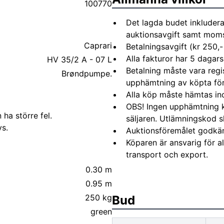
100770
Det lagda budet inkludera
auktionsavgift samt moms 
Caprari
Betalningsavgift (kr 250,-
Alla fakturor har 5 dagars
HV 35/2 A - 07 L
Betalning måste vara regi
Brøndpumpe.
upphämtning av köpta fö
Alla köp måste hämtas in
OBS! Ingen upphämtning 
 ha större fel.
säljaren. Utlämningskod s
s.
Auktionsföremålet godkä
Köparen är ansvarig för 
transport och export.
0.30 m
0.95 m
250 kg
Bud
green