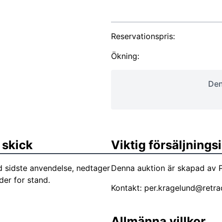
Reservationspris:
Ökning:
Den
 skick
Viktig försäljning
 sidste anvendelse, nedtager
Denna auktion är skapad av P
der for stand.
Kontakt:
per.kragelund@retra
Allmänna villkor