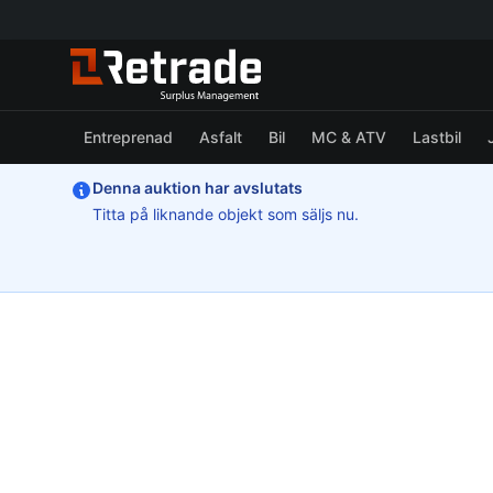
Entreprenad
Asfalt
Bil
MC & ATV
Lastbil
Denna auktion har avslutats
Titta på liknande objekt som säljs nu.