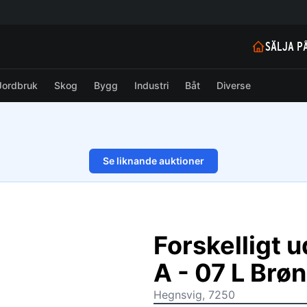
SÄLJA P
Jordbruk
Skog
Bygg
Industri
Båt
Diverse
Se liknande auktioner
1/6
Forskelligt 
A - 07 L Br
Hegnsvig, 7250