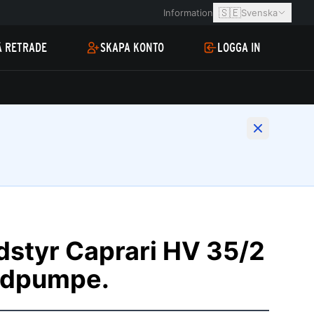
🇸🇪
Information
Svenska
Å RETRADE
SKAPA KONTO
LOGGA IN
udstyr Caprari HV 35/2
øndpumpe.