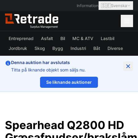
🇸🇪
Information
Svenska
Entreprenad
Asfalt
Bil
MC & ATV
Lastbil
Jordbruk
Skog
Bygg
Industri
Båt
Diverse
Denna auktion har avslutats
Titta på liknande objekt som säljs nu.
Se liknande auktioner
1/19
Spearhead Q2800 HD
Græsafpudser/brakslåm