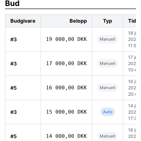
Bud
Budgivare
Belopp
Typ
Tidp
18 jun
#3
19 000,00 DKK
Manuell
2026
11:50
17 juni
#3
17 000,00 DKK
Manuell
2026
10:48
16 jun
#5
16 000,00 DKK
Manuell
2026
20:48
14 jun
#3
15 000,00 DKK
Auto
2026
17:30
16 jun
#5
14 000,00 DKK
Manuell
2026