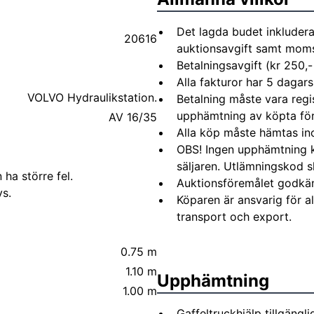
Det lagda budet inkludera
20616
auktionsavgift samt moms 
Betalningsavgift (kr 250,-
Alla fakturor har 5 dagars
VOLVO Hydraulikstation.
Betalning måste vara regi
upphämtning av köpta fö
AV 16/35
Alla köp måste hämtas in
OBS! Ingen upphämtning 
säljaren. Utlämningskod s
 ha större fel.
Auktionsföremålet godkä
s.
Köparen är ansvarig för 
transport och export.
0.75 m
1.10 m
Upphämtning
1.00 m
Gaffeltruckhjälp tillgängl