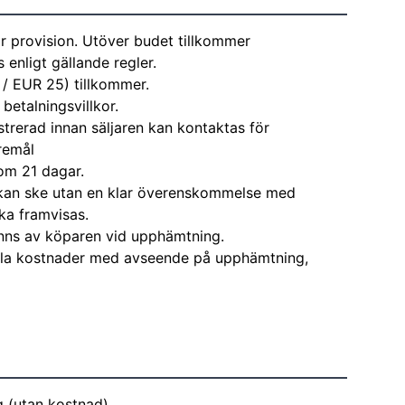
r provision. Utöver budet tillkommer
enligt gällande regler.
 / EUR 25) tillkommer.
 betalningsvillkor.
strerad innan säljaren kan kontaktas för
remål
om 21 dagar.
kan ske utan en klar överenskommelse med
ka framvisas.
nns av köparen vid upphämtning.
alla kostnader med avseende på upphämtning,
ig (utan kostnad)