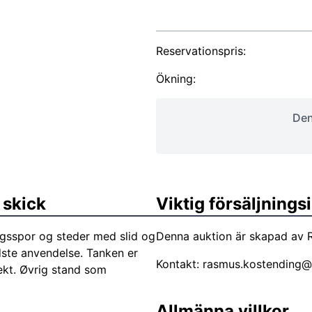
Reservationspris:
Ökning:
Den
 skick
Viktig försäljning
rugsspor og steder med slid og
Denna auktion är skapad av 
dste anvendelse. Tanken er
Kontakt:
rasmus.kostending@
ekt. Øvrig stand som
Allmänna villkor