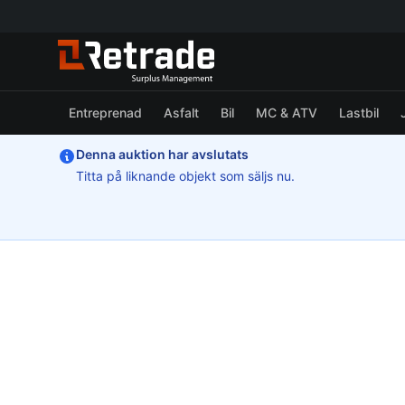
Entreprenad
Asfalt
Bil
MC & ATV
Lastbil
Denna auktion har avslutats
Titta på liknande objekt som säljs nu.