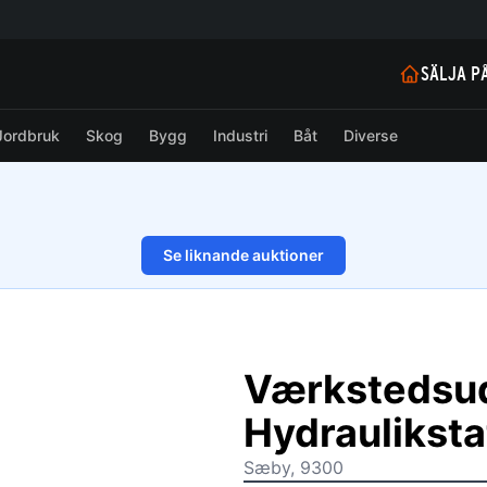
SÄLJA P
Jordbruk
Skog
Bygg
Industri
Båt
Diverse
Se liknande auktioner
1/12
Værkstedsu
Hydrauliksta
Sæby, 9300