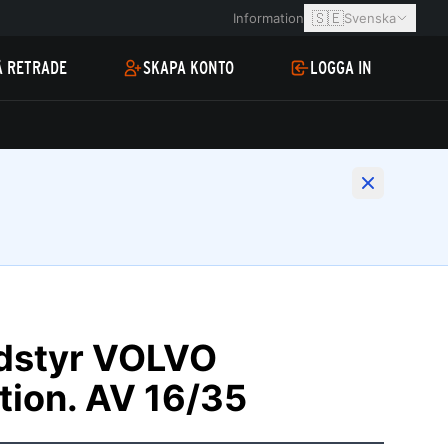
🇸🇪
Information
Svenska
Å RETRADE
SKAPA KONTO
LOGGA IN
dstyr VOLVO
tion. AV 16/35