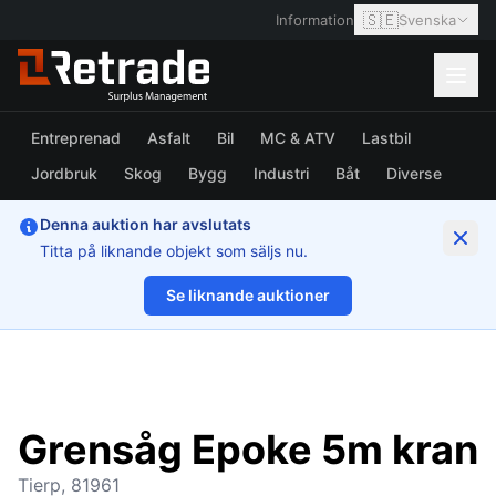
🇸🇪
Information
Svenska
Entreprenad
Asfalt
Bil
MC & ATV
Lastbil
Jordbruk
Skog
Bygg
Industri
Båt
Diverse
Denna auktion har avslutats
Titta på liknande objekt som säljs nu.
Se liknande auktioner
1/11
Grensåg Epoke 5m kran
Tierp, 81961