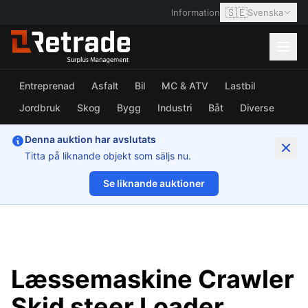
🇸🇪
Information
Svenska
Entreprenad
Asfalt
Bil
MC & ATV
Lastbil
Jordbruk
Skog
Bygg
Industri
Båt
Diverse
Denna auktion har avslutats
Titta på liknande objekt som säljs nu.
Se liknande auktioner
1/22
Læssemaskine Crawler
Skid steer Loader