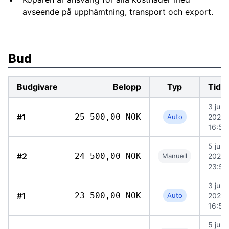
avseende på upphämtning, transport och export.
Bud
Budgivare
Belopp
Typ
Tidp
3 juni
#1
25 500,00 NOK
Auto
2026
16:52
5 juni
#2
24 500,00 NOK
Manuell
2026
23:50
3 juni
#1
23 500,00 NOK
Auto
2026
16:52
5 juni