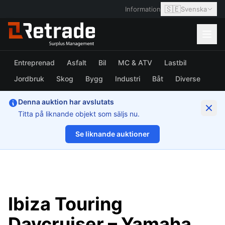
🇸🇪
Information
Svenska
Entreprenad
Asfalt
Bil
MC & ATV
Lastbil
Jordbruk
Skog
Bygg
Industri
Båt
Diverse
Denna auktion har avslutats
Titta på liknande objekt som säljs nu.
Se liknande auktioner
1/16
Ibiza Touring
Daycruiser – Yamaha