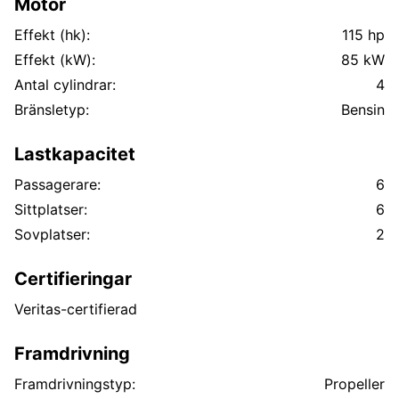
Motor
Effekt (hk):
115 hp
Effekt (kW):
85 kW
Antal cylindrar:
4
Bränsletyp:
Bensin
Lastkapacitet
Passagerare:
6
Sittplatser:
6
Sovplatser:
2
Certifieringar
Veritas-certifierad
Framdrivning
Framdrivningstyp:
Propeller