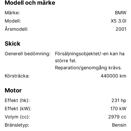
Modell och märke
Modellår: 2001
Kilometerstand: Ca. 440.000 km
Märke:
BMW
Registreringsnummer: BT66092
Modell:
X5 3.0I
Drivstoff: Diesel
Årsmodell:
2001
Farge: Blå metallic
Kjente forhold
Skick
Bilen starter ikke.
Generell bedömning:
Försäljningsobjektet/-en kan ha
Har stått lagret over lengre tid.
större fel.
Selges som reparasjonsobjekt.
Reparation/genomgång krävs.
Kjøper må påregne feil og mangler.
Selges som den står.
Körsträcka:
440000 km
Motor
Effekt (hk):
231 hp
Effekt (kW):
170 kW
Volym (cc):
2979 cc
Bränsletyp:
Bensin