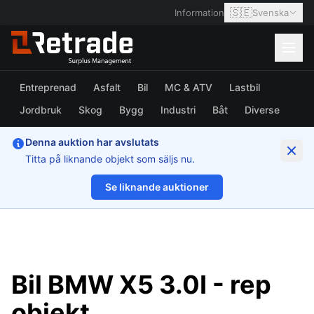
🇸🇪
Information
Svenska
Entreprenad
Asfalt
Bil
MC & ATV
Lastbil
Jordbruk
Skog
Bygg
Industri
Båt
Diverse
Denna auktion har avslutats
Titta på liknande objekt som säljs nu.
Se liknande auktioner
1/7
Bil BMW X5 3.0I - rep
objekt