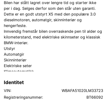
Bilen har stått lagret over lengre tid og starter ikke
per i dag. Selges derfor som den står uten garanti.
Dette er en godt utstyrt X5 med den populære 3.0
dieselmotoren, automatgir, skinninteriør og
hengerfeste.
Innvendig fremstår bilen overraskende pen til alder og
kilometerstand, med elektriske skinnseter og klassisk
BMW-interiør.
Utstyr
Automatgir
Skinninteriør
Elektriske seter
Klimaautomatikk
Multifunksjonsratt
Identitet
Hengerfeste
Takrails
VIN:
WBAFA51020LM33723
Originale aluminiumsfelger
Registreringsnummer:
BT66092
Firehjulstrekk (xDrive)
Informasjon