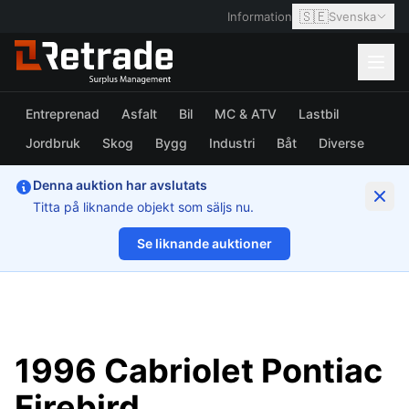
🇸🇪
Information
Svenska
Entreprenad
Asfalt
Bil
MC & ATV
Lastbil
Jordbruk
Skog
Bygg
Industri
Båt
Diverse
Denna auktion har avslutats
Titta på liknande objekt som säljs nu.
Se liknande auktioner
1/25
1996 Cabriolet Pontiac
Firebird