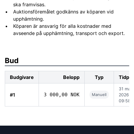
ska framvisas.
Auktionsföremålet godkänns av köparen vid
upphämtning.
Köparen är ansvarig för alla kostnader med
avseende på upphämtning, transport och export.
Bud
Budgivare
Belopp
Typ
Tidpu
31 maj
#1
3 000,00 NOK
Manuell
2026
09:58