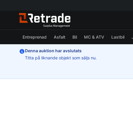
Entreprenad
Asfalt
Bil
MC & ATV
Lastbil
Denna auktion har avslutats
Titta på liknande objekt som säljs nu.