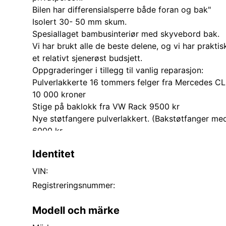
Bilen har differensialsperre både foran og bak"
Isolert 30- 50 mm skum.
Spesiallaget bambusinteriør med skyvebord bak.
Vi har brukt alle de beste delene, og vi har prakti
et relativt sjenerøst budsjett.
Oppgraderinger i tillegg til vanlig reparasjon:
Pulverlakkerte 16 tommers felger fra Mercedes 
10 000 kroner
Stige på baklokk fra VW Rack 9500 kr
Nye støtfangere pulverlakkert. (Bakstøtfanger med 
6000 kr
Originalt Westfalia tilhengerfeste. Pulverlakkert. 6
Identitet
Fiamma F45350 x 240 markiser til begge sider. 1 s
20 000 kroner
VIN:
Nye gummifester motor/girkasse/front diff.
Registreringsnummer:
15000NOK (med installasjon)
Ombygd viskokobling VW Kern 8600 kr
Modell och märke
Syncro 16 hjulbuer fra Terrawagen 6000 kr