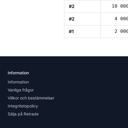
#2
10 00
#2
4 00
#1
2 00
Information
Information
Vanliga frågor
Villkor och bestämmelser
Integritetspolicy
Sälja på Retrade