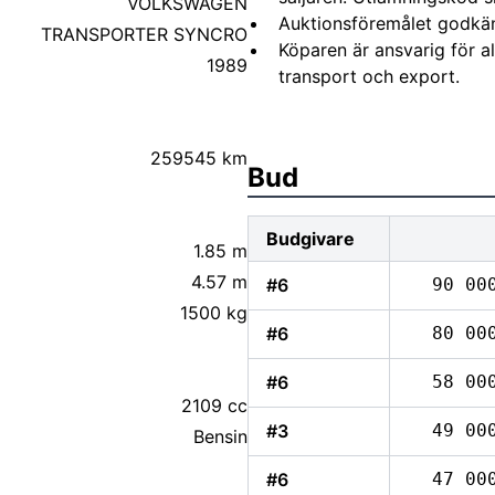
di GT Coupe
VOLKSWAGEN
Auktionsföremålet godkä
til akkurat dette kjøretøyet
TRANSPORTER SYNCRO
Köparen är ansvarig för 
1989
transport och export.
r og titan muttere
259545 km
Bud
Budgivare
1.85 m
4.57 m
#6
90 00
1500 kg
#6
80 00
l og pulverlakkert)
#6
58 00
2109 cc
#3
49 00
Bensin
#6
47 00