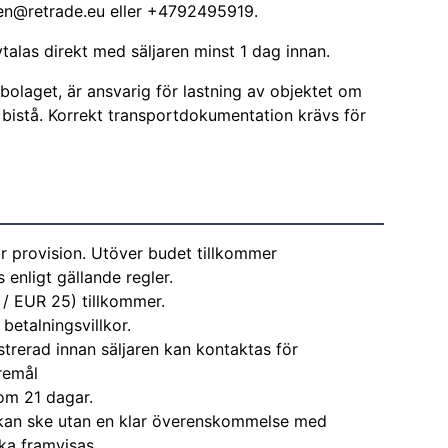
sen@retrade.eu
eller +4792495919.
alas direkt med säljaren minst 1 dag innan.
tbolaget, är ansvarig för lastning av objektet om
tt bistå. Korrekt transportdokumentation krävs för
r provision. Utöver budet tillkommer
enligt gällande regler.
 / EUR 25) tillkommer.
 betalningsvillkor.
strerad innan säljaren kan kontaktas för
remål
om 21 dagar.
kan ske utan en klar överenskommelse med
ka framvisas.