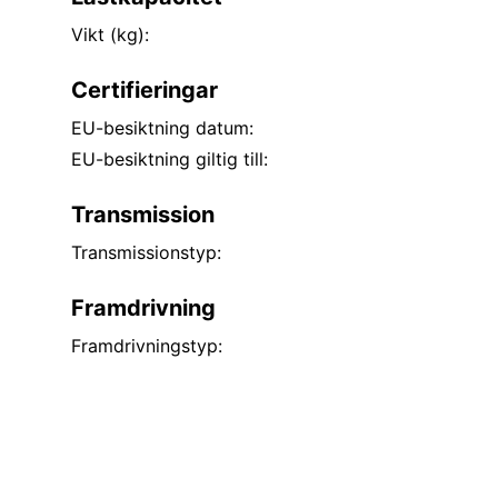
LT Speil 3500 NOK
Vikt (kg):
Høyt dreiemoment starter 5000 NOK
Dørkort med kromlist fra Newton Commercial 6
Certifieringar
EU-besiktning datum:
EU-besiktning giltig till:
Transmission
Transmissionstyp:
Framdrivning
Framdrivningstyp: