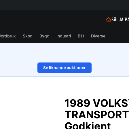
SÄLJA P
Jordbruk
Skog
Bygg
Industri
Båt
Diverse
Se liknande auktioner
1/51
1989 VOLK
TRANSPORT
Godkjent