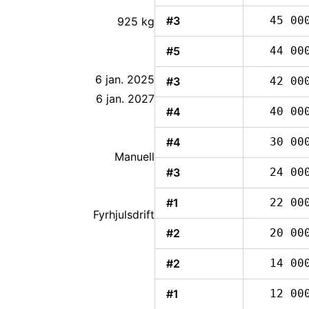
#3
45 00
925 kg
000NOK
#5
44 00
6 jan. 2025
#3
42 00
6 jan. 2027
#4
40 00
#4
30 00
Manuell
#3
24 00
#1
22 00
Fyrhjulsdrift
#2
20 00
#2
14 00
#1
12 00