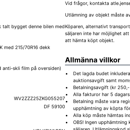
Vid frågor, kontakta
atle.jen
Utlämning av objekt måste avt
sk talt bygget denne bilen med
Köparen, alternativt transpor
säljaren inte har möjlighet a
att hämta köpt objekt.
CLK med 215/70R16 dekk
Allmänna villkor
anti-skli film på oversiden)
Det lagda budet inkludera
auktionsavgift samt moms 
500 kr
Betalningsavgift (kr 250,-
ett ekstra sidevegger.
Alla fakturor har 5 dagars
WV2ZZZ25ZKG055207
Betalning måste vara regi
DF 59100
upphämtning av köpta fö
Alla köp måste hämtas in
OBS! Ingen upphämtning 
säljaren. Utlämningskod s