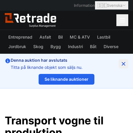
🇸🇪
Information
Svenska
Entreprenad
Asfalt
Bil
MC & ATV
Lastbil
Jordbruk
Skog
Bygg
Industri
Båt
Diverse
Denna auktion har avslutats
Titta på liknande objekt som säljs nu.
Se liknande auktioner
1/11
Transport vogne til
produktion