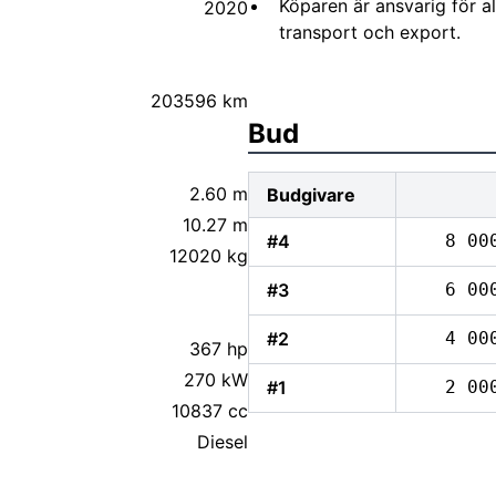
Köparen är ansvarig för 
2020
transport och export.
203596 km
Bud
2.60 m
Budgivare
10.27 m
#4
8 00
12020 kg
#3
6 00
#2
4 00
367 hp
270 kW
#1
2 00
10837 cc
Diesel