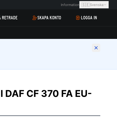
🇸🇪
Information
Svenska
Å RETRADE
SKAPA KONTO
LOGGA IN
l DAF CF 370 FA EU-