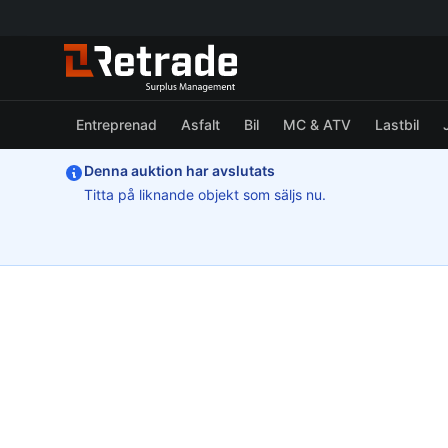
Entreprenad
Asfalt
Bil
MC & ATV
Lastbil
Denna auktion har avslutats
Titta på liknande objekt som säljs nu.