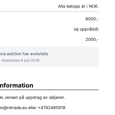
Alla belopp är i NOK.
8000,-
(ej uppnådd)
2000,-
na auktion har avslutats
Avslutades 8 juni 2026
sinformation
le Jensen på uppdrag av säljaren.
sen@retrade.eu
eller +4792495919.