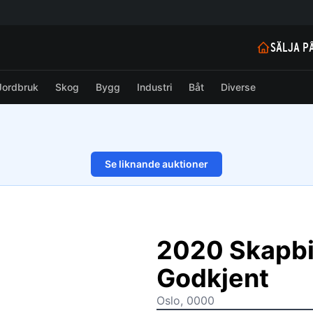
SÄLJA P
Jordbruk
Skog
Bygg
Industri
Båt
Diverse
Se liknande auktioner
1/16
2020 Skapbi
Godkjent
Oslo, 0000