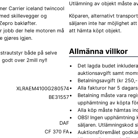
Utlämning av objekt måste avt
oner Carrier iceland twincool
 med skillevegger og
Köparen, alternativt transpor
Zepro bakløfter.
säljaren inte har möjlighet a
tor jobb der hele motoren må
att hämta köpt objekt.
e gjøres igjen.
Allmänna villkor
kstrautstyr både på selve
 godt over 2mill ny!!
Det lagda budet inkludera
auktionsavgift samt moms 
Betalningsavgift (kr 250,-
Alla fakturor har 5 dagars
XLRAEM4100G280574
Betalning måste vara regi
BE31557
upphämtning av köpta fö
Alla köp måste hämtas in
OBS! Ingen upphämtning 
DAF
säljaren. Utlämningskod s
CF 370 FA
Auktionsföremålet godkä