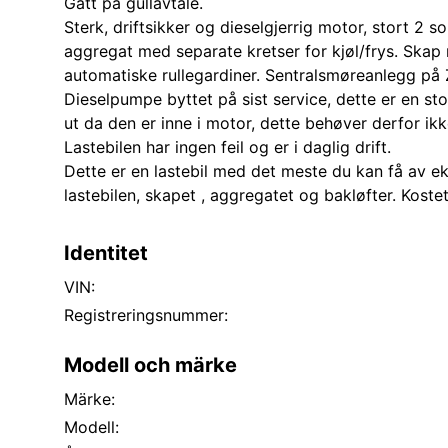
Gått på gullavtale.
Sterk, driftsikker og dieselgjerrig motor, stort 2 s
aggregat med separate kretser for kjøl/frys. Skap
automatiske rullegardiner. Sentralsmøreanlegg på 
Dieselpumpe byttet på sist service, dette er en s
ut da den er inne i motor, dette behøver derfor ikk
Lastebilen har ingen feil og er i daglig drift.
Dette er en lastebil med det meste du kan få av e
lastebilen, skapet , aggregatet og bakløfter. Kostet
Identitet
VIN:
Registreringsnummer:
Modell och märke
Märke:
Modell: