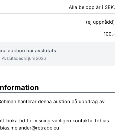
Alla belopp är i SEK.
(ej uppnådd)
100,-
na auktion har avslutats
Avslutades 8 juni 2026
sinformation
Bohman hanterar denna auktion på uppdrag av
att boka tid för visning vänligen kontakta Tobias
obias.melander@retrade.eu