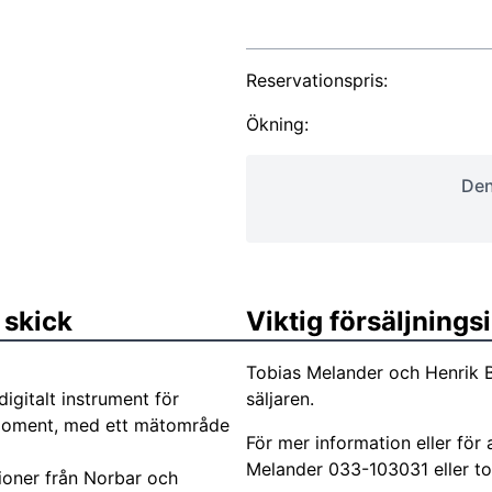
Reservationspris:
Ökning:
Den
 skick
Viktig försäljning
Tobias Melander och Henrik 
igitalt instrument för
säljaren.
idmoment, med ett mätområde
För mer information eller för 
Melander 033-103031 eller
t
tioner från Norbar och