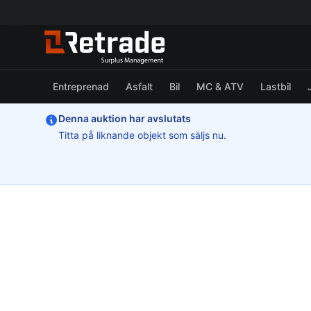
Entreprenad
Asfalt
Bil
MC & ATV
Lastbil
Denna auktion har avslutats
Titta på liknande objekt som säljs nu.