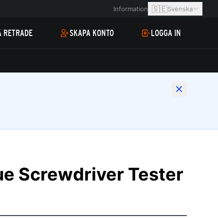
🇸🇪
Information
Svenska
Å RETRADE
SKAPA KONTO
LOGGA IN
ue Screwdriver Tester