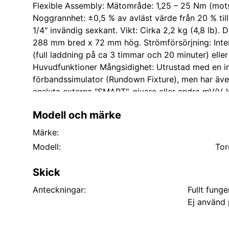
Flexible Assembly: Mätområde: 1,25 – 25 Nm (motsv
Noggrannhet: ±0,5 % av avläst värde från 20 % till 
1/4" invändig sexkant. Vikt: Cirka 2,2 kg (4,8 lb).
288 mm bred x 72 mm hög. Strömförsörjning: Inter
(full laddning på ca 3 timmar och 20 minuter) elle
Huvudfunktioner Mångsidighet: Utrustad med en in
förbandssimulator (Rundown Fixture), men har även 
ansluta externa "SMART"-givare eller andra mV/V-k
Driftslägen: Inkluderar "Track", "Impulse" och "Clut
Modell och märke
vridmomentverktyg. Gränssnitt: RS-232-C för anslutn
samt en analog utgång för processtyrning.
Märke:
Texten är framtagen efter bäste förmåga ( ej binda
Modell:
Tor
Skick
Anteckningar:
Fullt fung