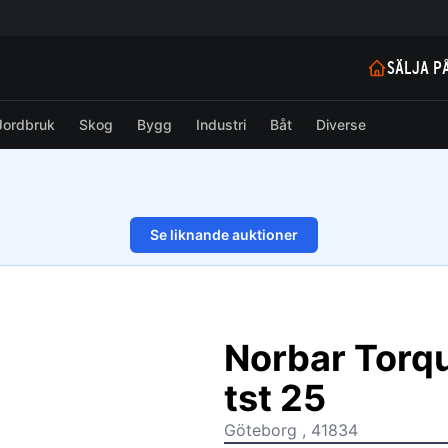
SÄLJA P
Jordbruk
Skog
Bygg
Industri
Båt
Diverse
Se liknande auktioner
1/13
Norbar Torq
tst 25
Göteborg , 41834