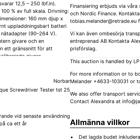
arar 12,5 – 250 lbf.in).
Finansiering erbjuds via vår
100 % av full skala. Drivning:
och Nordic Finance. Kontakta
 Dimensioner: 160 mm djup x
tobias.melander@retrade.eu
f
nt uppladdningsbart batteri
r nätadapter (90–264 V).
Vi kan även ombesörja trans
tern givare och en
entreprenad AB Kontakta Ale
ett gränssnitt för att
prisförslag.
alibrerade givare.
This auction is handled by LP 
ch Tool" för olika typer av
ing till PC eller skrivare,
For more information or to b
Norbar
Melander +4633-103031 or
t
nde i detalj )
que Screwdriver Tester tst 25
We also offer transport serv
Contact Alexandra at
info@j
erande vid senaste användning
Allmänna villkor
Det lagda budet inkludera