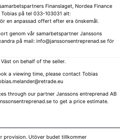
a samarbetspartners Finanslaget, Nordea Finance
 Tobias på tel 033-103031 alt:
ör en anpassad offert efter era önskemål.
port genom vår samarbetspartner Janssons
xandra på mail:
info@janssonsentreprenad.se
för
Väst on behalf of the seller.
ook a viewing time, please contact Tobias
obias.melander@retrade.eu
ices through our partner Janssons entreprenad AB
anssonsentreprenad.se
to get a price estimate.
r provision. Utöver budet tillkommer