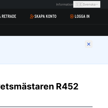
🇸🇪
Information
Svenska
Å RETRADE
SKAPA KONTO
LOGGA IN
vetsmästaren R452