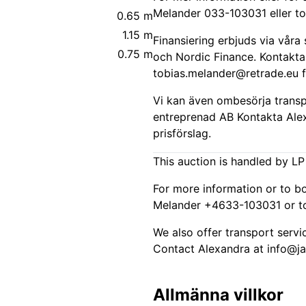
Melander 033-103031 eller
t
0.65 m
1.15 m
Finansiering erbjuds via vår
0.75 m
och Nordic Finance. Kontakta
tobias.melander@retrade.eu
f
Vi kan även ombesörja trans
entreprenad AB Kontakta Ale
prisförslag.
This auction is handled by LP 
For more information or to b
Melander +4633-103031 or
t
We also offer transport serv
Contact Alexandra at
info@j
Allmänna villkor