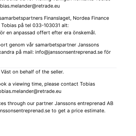
obias.melander@retrade.eu
a samarbetspartners Finanslaget, Nordea Finance
 Tobias på tel 033-103031 alt:
ör en anpassad offert efter era önskemål.
port genom vår samarbetspartner Janssons
xandra på mail:
info@janssonsentreprenad.se
för
Väst on behalf of the seller.
ook a viewing time, please contact Tobias
obias.melander@retrade.eu
ices through our partner Janssons entreprenad AB
anssonsentreprenad.se
to get a price estimate.