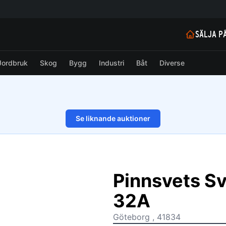
SÄLJA P
Jordbruk
Skog
Bygg
Industri
Båt
Diverse
Se liknande auktioner
1/14
Pinnsvets S
32A
Göteborg , 41834