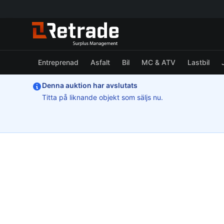
Entreprenad
Asfalt
Bil
MC & ATV
Lastbil
Denna auktion har avslutats
Titta på liknande objekt som säljs nu.