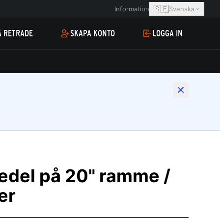
🇸🇪
Information
Svenska
Å RETRADE
SKAPA KONTO
LOGGA IN
kedel på 20" ramme /
er