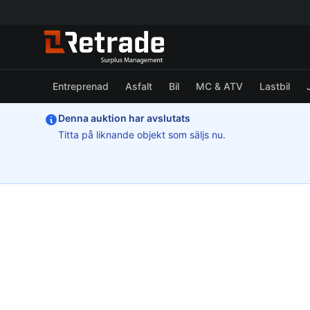
Entreprenad
Asfalt
Bil
MC & ATV
Lastbil
Denna auktion har avslutats
Titta på liknande objekt som säljs nu.