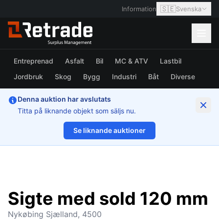
🇸🇪
Information
Svenska
Entreprenad
Asfalt
Bil
MC & ATV
Lastbil
Jordbruk
Skog
Bygg
Industri
Båt
Diverse
Denna auktion har avslutats
Titta på liknande objekt som säljs nu.
Se liknande auktioner
1/27
Sigte med sold 120 mm
Nykøbing Sjælland, 4500