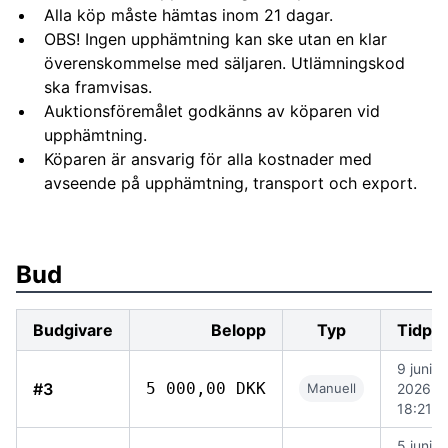
Alla köp måste hämtas inom 21 dagar.
OBS! Ingen upphämtning kan ske utan en klar
överenskommelse med säljaren. Utlämningskod
ska framvisas.
Auktionsföremålet godkänns av köparen vid
upphämtning.
Köparen är ansvarig för alla kostnader med
avseende på upphämtning, transport och export.
Bud
Budgivare
Belopp
Typ
Tidpu
9 juni
#3
5 000,00 DKK
Manuell
2026
18:21
5 juni