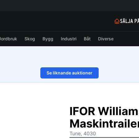
SÄLJA P
Jordbruk
Skog
Bygg
Industri
Båt
Diverse
Se liknande auktioner
1/21
IFOR Willia
Maskintraile
Tune, 4030