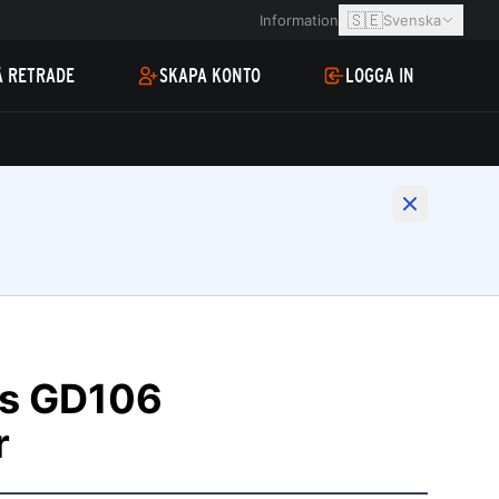
🇸🇪
Information
Svenska
Å RETRADE
SKAPA KONTO
LOGGA IN
ms GD106
r