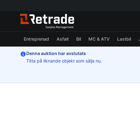
Entreprenad
Asfalt
Bil
MC & ATV
Lastbil
Denna auktion har avslutats
Titta på liknande objekt som säljs nu.