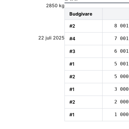
2850 kg
Budgivare
#2
8 001
22 juli 2025
#4
7 001
#3
6 001
#1
5 001
#2
5 000
#1
3 000
#2
2 000
#1
1 000