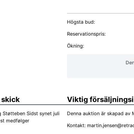
Högsta bud:
Reservationspris:
Ökning:
Den
 skick
Viktig försäljning
Støtteben Sidst synet juli
Denna auktion är skapad av M
st medfølger
Kontakt:
martin.jensen@retra