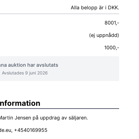
Alla belopp är i DKK.
8001,-
(ej uppnådd)
1000,-
na auktion har avslutats
Avslutades 9 juni 2026
sinformation
artin Jensen på uppdrag av säljaren.
de.eu
, +4540169955