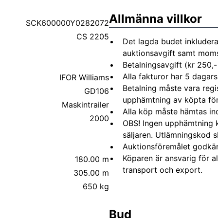
Allmänna villkor
SCK600000Y0282072
CS 2205
Det lagda budet inkludera
auktionsavgift samt moms 
Betalningsavgift (kr 250,-
Alla fakturor har 5 dagars
IFOR Williams
Betalning måste vara regi
GD106
upphämtning av köpta fö
Maskintrailer
Alla köp måste hämtas in
2000
OBS! Ingen upphämtning 
säljaren. Utlämningskod s
Auktionsföremålet godkä
Köparen är ansvarig för 
180.00 m
transport och export.
305.00 m
650 kg
Bud