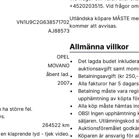
+4520203515. Vid frågor om sj
Utländska köpare MÅSTE me
VN1U9C2G638571702
kommer att avvisas.
AJ88573
Allmänna villkor
OPEL
Det lagda budet inkludera
MOVANO
auktionsavgift samt moms 
åbent lad.
Betalningsavgift (kr 250,-
2007
Alla fakturor har 5 dagars
Betalning måste vara regi
upphämtning av köpta fö
Alla köp måste hämtas in
 ha större fel.
OBS! Ingen upphämtning 
s.
säljaren. Utlämningskod s
264522 km
Auktionsföremålet godkä
en klaprende lyd - tjek video.
Köparen är ansvarig för 