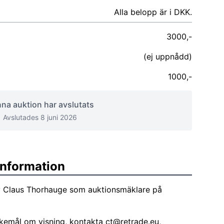
Alla belopp är i DKK.
3000,-
(ej uppnådd)
1000,-
na auktion har avslutats
Avslutades 8 juni 2026
sinformation
v Claus Thorhauge som auktionsmäklare på
skemål om visning, kontakta
ct@retrade.eu
,