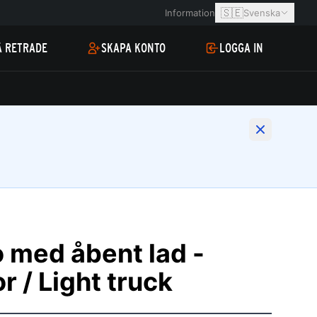
🇸🇪
Information
Svenska
Å RETRADE
SKAPA KONTO
LOGGA IN
 med åbent lad -
r / Light truck