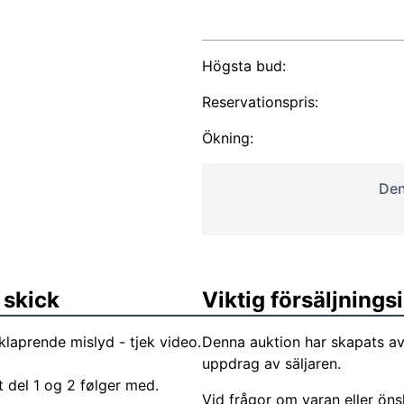
Högsta bud:
Reservationspris:
Ökning:
Den
 skick
Viktig försäljning
klaprende mislyd - tjek video.
Denna auktion har skapats a
uppdrag av säljaren.
 del 1 og 2 følger med.
Vid frågor om varan eller ön