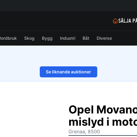
SÄLJA P
Jordbruk
Skog
Bygg
Industri
Båt
Diverse
Se liknande auktioner
1/36
Opel Movano
mislyd i moto
Grenaa, 8500