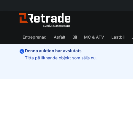
Entreprenad
Asfalt
Bil
MC & ATV
Lastbil
Denna auktion har avslutats
Titta på liknande objekt som säljs nu.