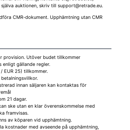
älva auktionen, skriv till
support@retrade.eu
.
dföra CMR-dokument. Upphämtning utan CMR
r provision. Utöver budet tillkommer
enligt gällande regler.
 / EUR 25) tillkommer.
 betalningsvillkor.
strerad innan säljaren kan kontaktas för
remål
om 21 dagar.
kan ske utan en klar överenskommelse med
ka framvisas.
nns av köparen vid upphämtning.
alla kostnader med avseende på upphämtning,