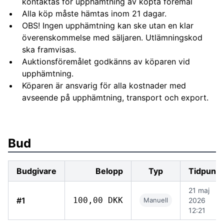
kontaktas för upphämtning av köpta föremål
Alla köp måste hämtas inom 21 dagar.
OBS! Ingen upphämtning kan ske utan en klar
överenskommelse med säljaren. Utlämningskod
ska framvisas.
Auktionsföremålet godkänns av köparen vid
upphämtning.
Köparen är ansvarig för alla kostnader med
avseende på upphämtning, transport och export.
Bud
Budgivare
Belopp
Typ
Tidpunkt
21 maj
#1
100,00 DKK
Manuell
2026
12:21