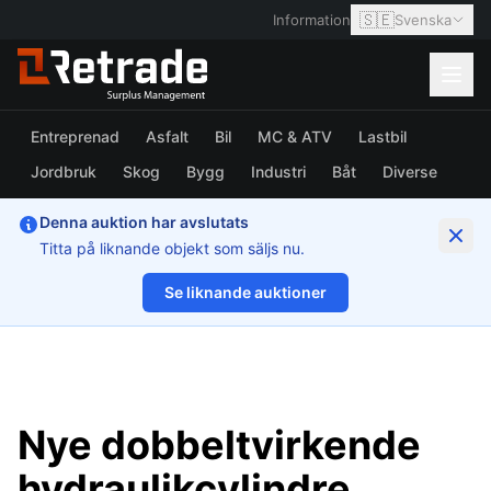
🇸🇪
Information
Svenska
Entreprenad
Asfalt
Bil
MC & ATV
Lastbil
Jordbruk
Skog
Bygg
Industri
Båt
Diverse
Denna auktion har avslutats
Titta på liknande objekt som säljs nu.
Se liknande auktioner
1/6
Nye dobbeltvirkende
hydraulikcylindre